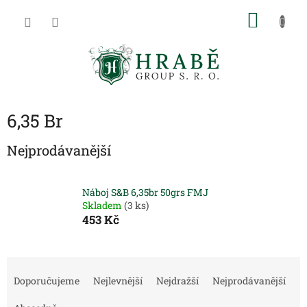
Přejít
NÁKU
na
obsah
KOŠÍK
6,35 Br
Nejprodávanější
Náboj S&B 6,35br 50grs FMJ
Skladem
(3 ks)
453 Kč
Ř
a
Doporučujeme
Nejlevnější
Nejdražší
Nejprodávanější
z