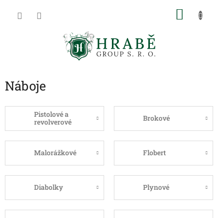
Přejít
NÁKU
na
obsah
KOŠÍK
Náboje
Pistolové a
Brokové
revolverové
Malorážkové
Flobert
Diabolky
Plynové