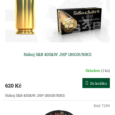
Náboj S&B 40S&W JHP 180GR/50KS
Skladem
(1 ks)
Do košíku
620 Kč
Náboj S&B 40S&W JHP 180GR/50KS
Kód:
7299