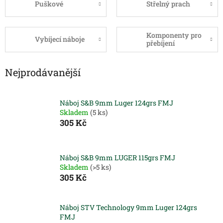
Puškové
Střelný prach
Komponenty pro
Vybíjecí náboje
přebíjení
Nejprodávanější
Náboj S&B 9mm Luger 124grs FMJ
Skladem
(5 ks)
305 Kč
Náboj S&B 9mm LUGER 115grs FMJ
Skladem
(>5 ks)
305 Kč
Náboj STV Technology 9mm Luger 124grs
FMJ