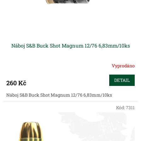
u
k
t
ů
Náboj S&B Buck Shot Magnum 12/76 6,83mm/10ks
Vyprodáno
DETAIL
260 Kč
Náboj S&B Buck Shot Magnum 12/76 6,83mm/10ks
Kód:
7311