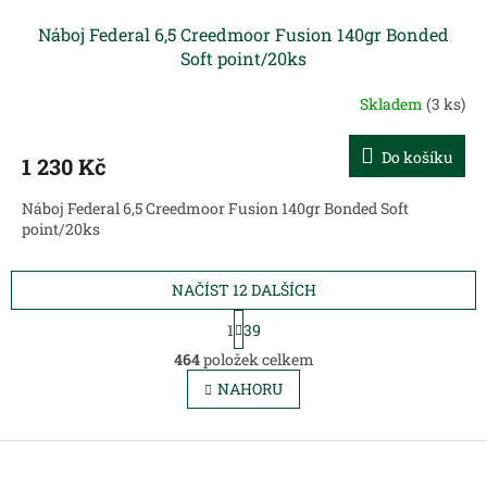
Náboj Federal 6,5 Creedmoor Fusion 140gr Bonded
Soft point/20ks
Skladem
(3 ks)
Do košíku
1 230 Kč
Náboj Federal 6,5 Creedmoor Fusion 140gr Bonded Soft
point/20ks
NAČÍST 12 DALŠÍCH
S
1
39
t
O
r
464
položek celkem
v
á
l
NAHORU
n
á
k
d
o
v
Z
a
á
c
á
n