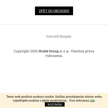
ZPĚT DO OBCHODU
Z
á
Vytvořil Shoptet
p
a
t
Copyright 2026
Hrabě Group, s. r. o.
. Všechna práva
í
vyhrazena.
Tento web používá soubory cookie. Dalším procházením tohoto webu
vyjadřujete souhlas s jejich používáním.. Více informací
zde
.
ROZUMÍM