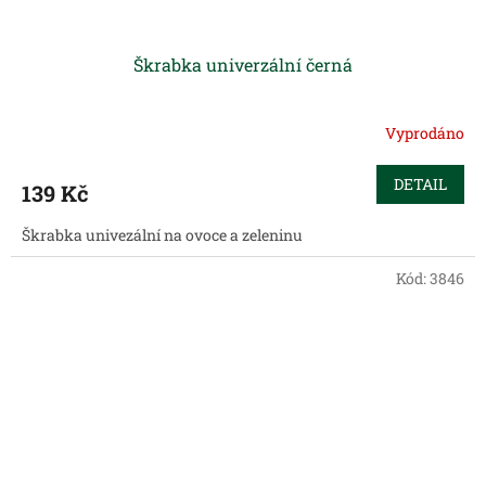
Škrabka univerzální černá
Vyprodáno
DETAIL
139 Kč
Škrabka univezální na ovoce a zeleninu
Kód:
3846