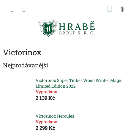
Přejít
NÁKU
na
obsah
KOŠÍK
Victorinox
Nejprodávanější
Victorinox Super Tinker Wood Winter Magic
Limited Edition 2022
Vyprodáno
2 139 Kč
Victorinox Hercules
Vyprodáno
2 299 Kč