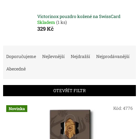
Victorinox pouzdro kožené na SwissCard
Skladem
(1 ks)
329 Kč
Ř
a
Doporučujeme
Nejlevnější
Nejdražší
Nejprodávanější
z
e
Abecedně
n
í
p
OTEVŘÍT FILTR
r
o
V
Kód:
4776
Novinka
d
ý
u
p
k
i
t
s
ů