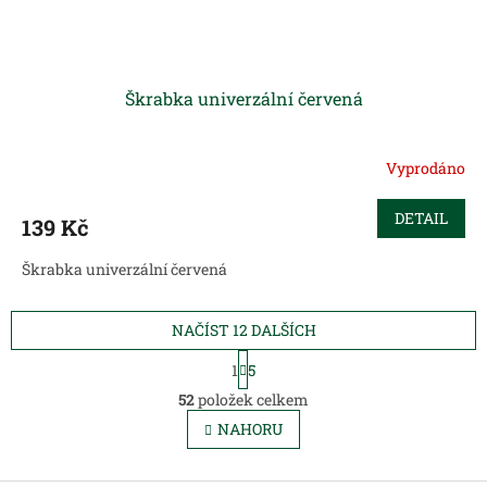
Škrabka univerzální červená
Vyprodáno
DETAIL
139 Kč
Škrabka univerzální červená
NAČÍST 12 DALŠÍCH
S
1
5
t
O
r
52
položek celkem
v
á
l
NAHORU
n
á
k
d
o