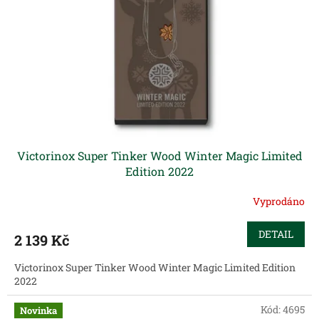
p
r
o
d
u
k
t
ů
Victorinox Super Tinker Wood Winter Magic Limited
Edition 2022
Vyprodáno
DETAIL
2 139 Kč
Victorinox Super Tinker Wood Winter Magic Limited Edition
2022
Kód:
4695
Novinka