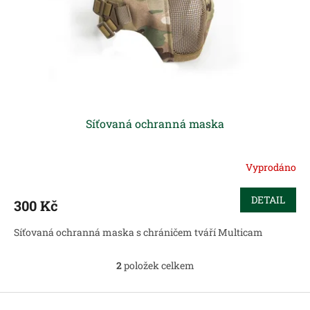
Síťovaná ochranná maska
Vyprodáno
DETAIL
300 Kč
Síťovaná ochranná maska s chráničem tváří Multicam
2
položek celkem
O
v
l
Z
á