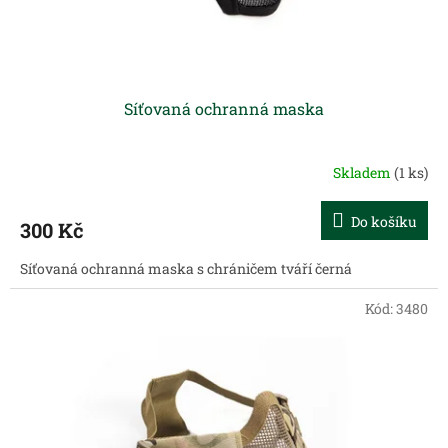
k
t
ů
Síťovaná ochranná maska
Skladem
(1 ks)
Do košíku
300 Kč
Síťovaná ochranná maska s chráničem tváří černá
Kód:
3480