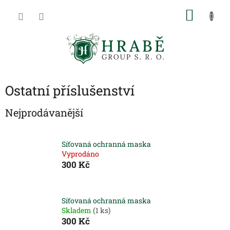
Přejít
NÁKU
na
obsah
KOŠÍK
Ostatní příslušenství
Nejprodávanější
Síťovaná ochranná maska
Vyprodáno
300 Kč
Síťovaná ochranná maska
Skladem
(1 ks)
300 Kč