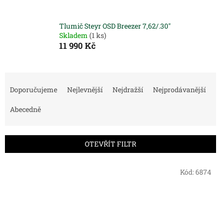
Tlumič Steyr OSD Breezer 7,62/.30"
Skladem
(1 ks)
11 990 Kč
Ř
a
Doporučujeme
Nejlevnější
Nejdražší
Nejprodávanější
z
e
Abecedně
n
í
p
OTEVŘÍT FILTR
r
o
V
Kód:
6874
d
ý
u
p
k
i
t
s
ů