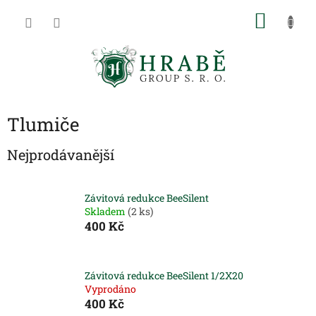
Přejít
NÁKU
na
obsah
KOŠÍK
Tlumiče
Nejprodávanější
Závitová redukce BeeSilent
Skladem
(2 ks)
400 Kč
Závitová redukce BeeSilent 1/2X20
Vyprodáno
400 Kč