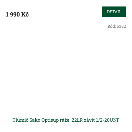
DETAIL
1 990 Kč
Kód:
6382
Tlumič Sako Optisup ráže .22LR závit 1/2-20UNF