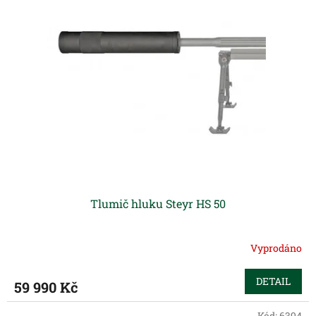
Tlumič hluku Steyr HS 50
Vyprodáno
DETAIL
59 990 Kč
Kód:
6394