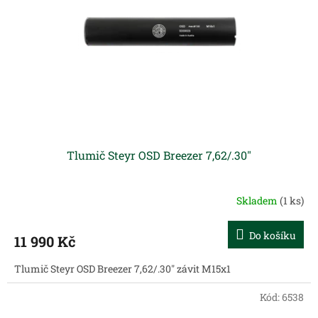
p
r
o
d
u
k
t
ů
Tlumič Steyr OSD Breezer 7,62/.30"
Skladem
(1 ks)
Do košíku
11 990 Kč
Tlumič Steyr OSD Breezer 7,62/.30" závit M15x1
Kód:
6538