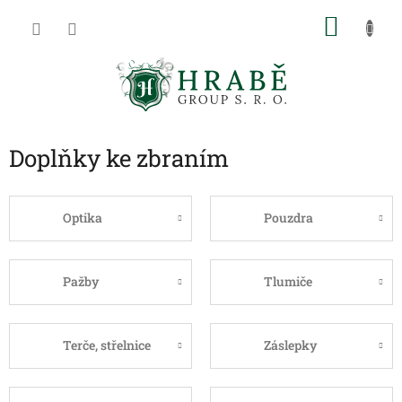
Přejít
NÁKU
na
obsah
KOŠÍK
Doplňky ke zbraním
Optika
Pouzdra
Pažby
Tlumiče
Terče, střelnice
Záslepky