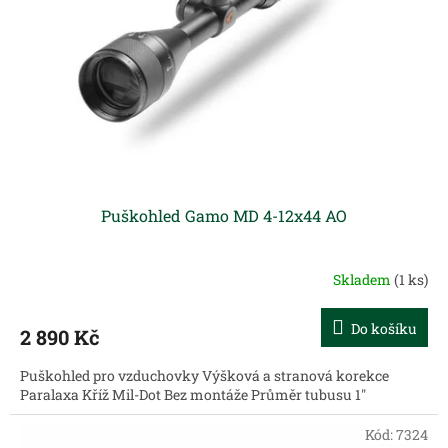
r
o
d
u
k
t
ů
Puškohled Gamo MD 4-12x44 AO
Skladem
(1 ks)
Do košíku
2 890 Kč
Puškohled pro vzduchovky Výšková a stranová korekce
Paralaxa Kříž Mil-Dot Bez montáže Průměr tubusu 1"
Kód:
7324