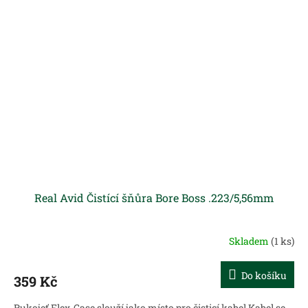
Real Avid Čistící šňůra Bore Boss .223/5,56mm
Skladem
(1 ks)
Do košíku
359 Kč
Rukojeť Flex-Case slouží jako místo pro čisticí kabel Kabel se