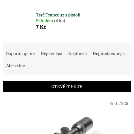
Terč Francouz s pistolí
Skladem
(4 ks)
7 Kč
Ř
a
Doporučujeme
Nejlevnější
Nejdražší
Nejprodávanější
z
e
Abecedně
n
í
p
OTEVŘÍT FILTR
r
o
V
Kód:
7325
d
ý
u
p
k
i
t
s
ů
p