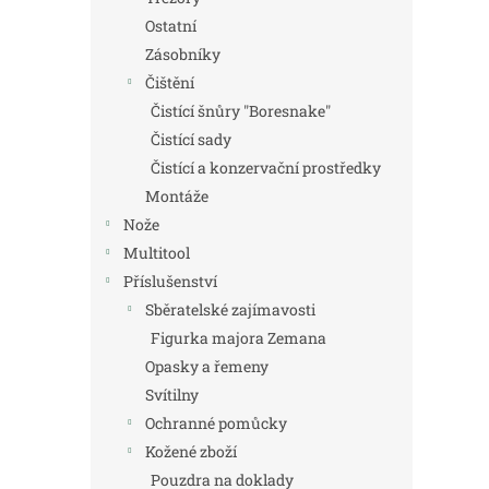
Ostatní
Zásobníky
Čištění
Čistící šnůry "Boresnake"
Čistící sady
Čistící a konzervační prostředky
Montáže
Nože
Multitool
Příslušenství
Sběratelské zajímavosti
Figurka majora Zemana
Opasky a řemeny
Svítilny
Ochranné pomůcky
Kožené zboží
Pouzdra na doklady