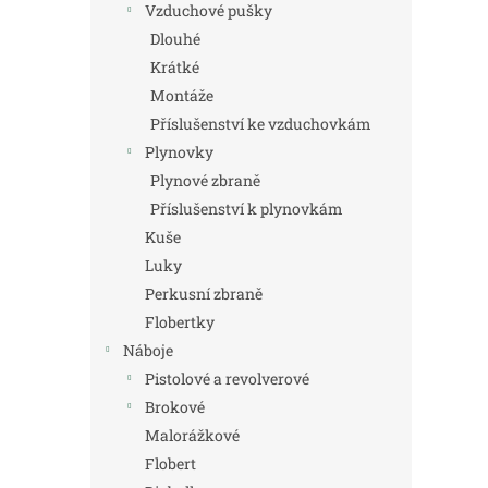
Vzduchové pušky
Dlouhé
Krátké
Montáže
Příslušenství ke vzduchovkám
Plynovky
Plynové zbraně
Příslušenství k plynovkám
Kuše
Luky
Perkusní zbraně
Flobertky
Náboje
Pistolové a revolverové
Brokové
Malorážkové
Flobert