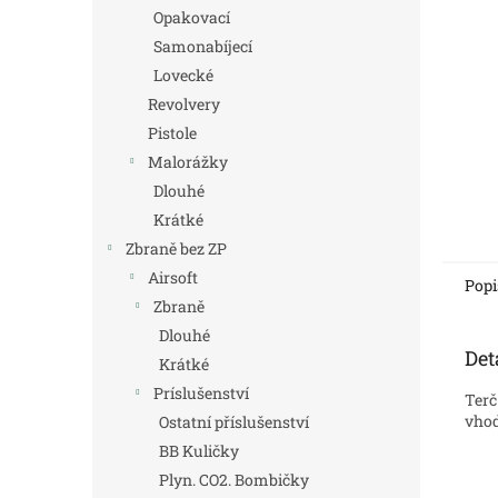
n
Opakovací
e
Samonabíjecí
l
Lovecké
Revolvery
Pistole
Malorážky
Dlouhé
Krátké
Zbraně bez ZP
Airsoft
Popi
Zbraně
Dlouhé
Det
Krátké
Príslušenství
Terč
vhod
Ostatní příslušenství
BB Kuličky
Plyn. CO2. Bombičky