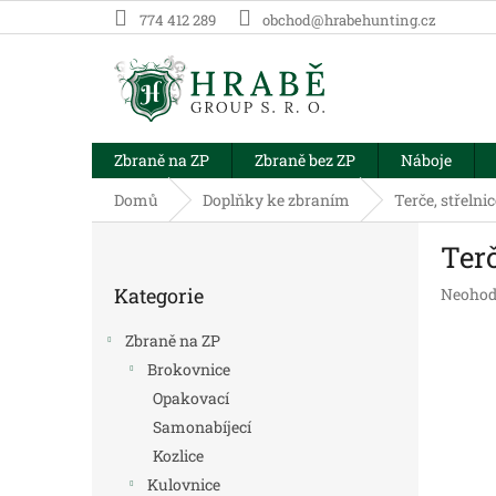
Přejít
774 412 289
obchod@hrabehunting.cz
na
obsah
Zbraně na ZP
Zbraně bez ZP
Náboje
Domů
Doplňky ke zbraním
Terče, střelnic
P
Terč
o
Přeskočit
s
Kategorie
Průměr
Neohod
kategorie
t
hodnoc
r
produk
Zbraně na ZP
a
je
Brokovnice
n
0,0
Opakovací
z
n
5
í
Samonabíjecí
hvězdič
p
Kozlice
a
Kulovnice