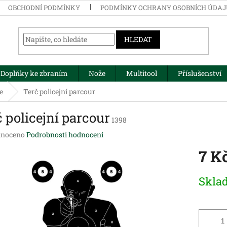
OBCHODNÍ PODMÍNKY
PODMÍNKY OCHRANY OSOBNÍCH ÚDA
HLEDAT
Doplňky ke zbraním
Nože
Multitool
Příslušenství
e
Terč policejní parcour
 policejní parcour
1398
né
noceno
Podrobnosti hodnocení
ení
7 K
tu
Měrná
Skla
cena:
ek.