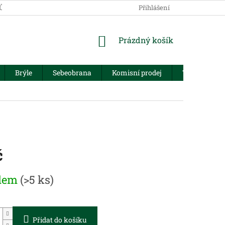
JŮ
Přihlášení
NÁKUPNÍ
Prázdný košík
KOŠÍK
Brýle
Sebeobrana
Komisní prodej
Trezory
č
dem
(>5 ks)
Přidat do košíku