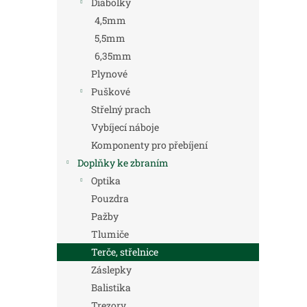
Diabolky
4,5mm
5,5mm
6,35mm
Plynové
Puškové
Střelný prach
Vybíjecí náboje
Komponenty pro přebíjení
Doplňky ke zbraním
Optika
Pouzdra
Pažby
Tlumiče
Terče, střelnice
Záslepky
Balistika
Trezory