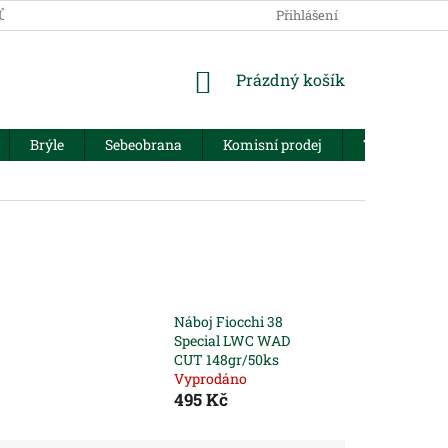
JŮ
Přihlášení
NÁKUPNÍ
Prázdný košík
KOŠÍK
Brýle
Sebeobrana
Komisní prodej
Trezory
Náboj Fiocchi 38
Special LWC WAD
CUT 148gr/50ks
Vyprodáno
495 Kč