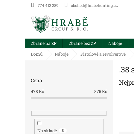
Přejít
774 412 289
obchod@hrabehunting.cz
na
obsah
Zbraně na ZP
Zbraně bez ZP
Náboje
Domů
Náboje
Pistolové a revolverové
P
.38 
o
s
Cena
Nejp
t
r
478
Kč
875
Kč
a
n
n
í
p
a
Na skladě
3