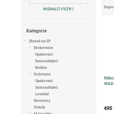
Ř
n
a
e
Dopor
ROZBALIT FILTR
z
l
e
V
n
Přeskočit
ý
í
Kategorie
kategorie
p
p
i
r
Zbraně na ZP
s
o
Brokovnice
p
d
Opakovací
r
u
Samonabíjecí
o
k
d
t
Kozlice
u
ů
Kulovnice
Náboj
k
Opakovací
WAD 
t
Samonabíjecí
ů
Lovecké
Revolvery
Pistole
495
Malorážky