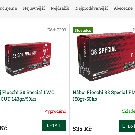
učujeme
Nejlevnější
Nejdražší
Nejprodávanější
Abecedně
Kód:
7203
Novinka
 Fiocchi 38 Special LWC
Náboj Fiocchi 38 Special F
CUT 148gr/50ks
158gr/50ks
Vyprodáno
Skla
DETAIL
Do 
 Kč
535 Kč