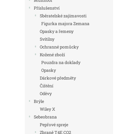
Multitool
Příslušenství
Sběratelské zajímavosti
Figurka majora Zemana
Opasky a řemeny
Svítilny
Ochranné pomůcky
Kožené zboží
Pouzdra na doklady
Opasky
Dárkové předměty
Čištění
Oděvy
Brýle
Wiley X
Sebeobrana
Pepřové spreje
Zbraně T4E CO2