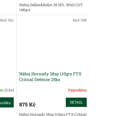
Náboj Sellier&Bellot 38 SPL. WAD CUT.
148grs
Kód:
961
Kód:
958
Náboj Hornady 38sp 110grs FTX
Critical Defense 25ks
em
(3 ks)
Vyprodáno
DETAIL
košíku
875 Kč
Náboj Hornady 38sp 110grs FTX Critical