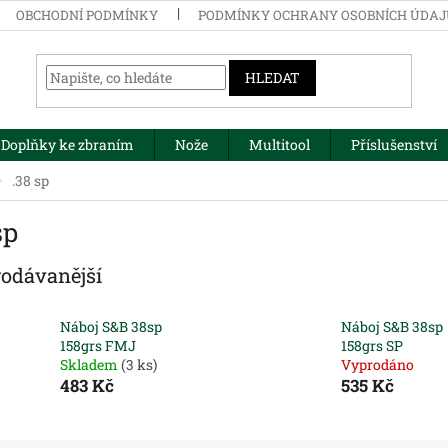
OBCHODNÍ PODMÍNKY
PODMÍNKY OCHRANY OSOBNÍCH ÚDA
HLEDAT
Doplňky ke zbraním
Nože
Multitool
Příslušenství
.38 sp
sp
rodávanější
Náboj S&B 38sp
Náboj S&B 38sp
158grs FMJ
158grs SP
Skladem
(3 ks)
Vyprodáno
483 Kč
535 Kč