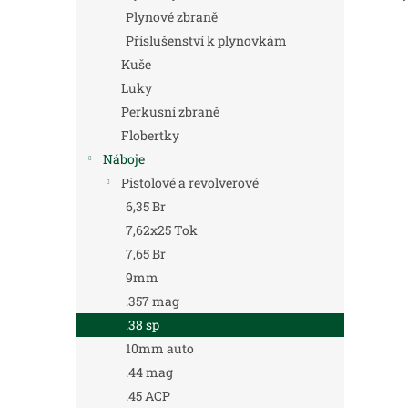
Plynové zbraně
Příslušenství k plynovkám
Kuše
Luky
Perkusní zbraně
Flobertky
Náboje
Pistolové a revolverové
6,35 Br
7,62x25 Tok
7,65 Br
9mm
.357 mag
.38 sp
10mm auto
.44 mag
.45 ACP