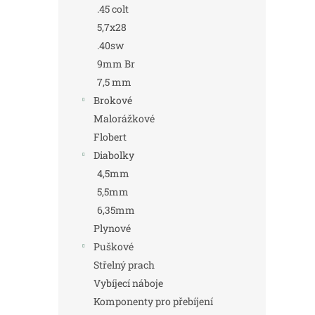
.45 colt
5,7x28
.40sw
9mm Br
7,5 mm
Brokové
Malorážkové
Flobert
Diabolky
4,5mm
5,5mm
6,35mm
Plynové
Puškové
Střelný prach
Vybíjecí náboje
Komponenty pro přebíjení