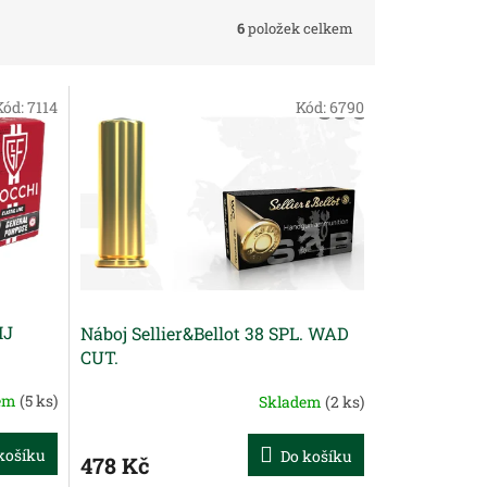
6
položek celkem
Kód:
7114
Kód:
6790
MJ
Náboj Sellier&Bellot 38 SPL. WAD
CUT.
dem
(5 ks)
Skladem
(2 ks)
košíku
Do košíku
478 Kč