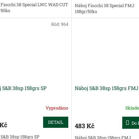
 Fiocchi 38 Special LWC WAD CUT
Náboj Fiocchi 38 Special FMJ
/50ks
158gr/50ks
Kód:
964
 S&B 38sp 158grs SP
Náboj S&B 38sp 158grs FMJ
Vyprodáno
Sklad
DETAIL
Do 
 Kč
483 Kč
 S&B 38sp 158grs SP
Náboj S&B 38sp 158grs FMJ