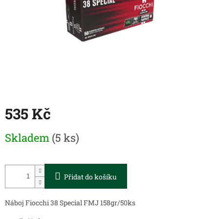
535 Kč
Měrná
Skladem
(5 ks)
cena:
Přidat do košíku
Náboj Fiocchi 38 Special FMJ 158gr/50ks