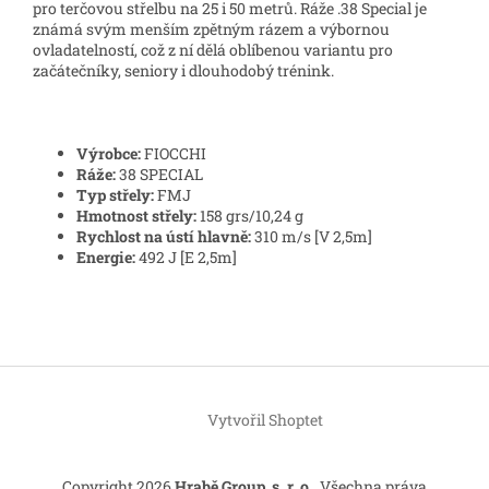
pro terčovou střelbu na 25 i 50 metrů. Ráže .38 Special je
známá svým menším zpětným rázem a výbornou
ovladatelností, což z ní dělá oblíbenou variantu pro
začátečníky, seniory i dlouhodobý trénink.
Výrobce:
FIOCCHI
Ráže:
38 SPECIAL
Typ střely:
FMJ
Hmotnost střely:
158 grs/10,24 g
Rychlost na ústí hlavně:
310 m/s [V 2,5m]
Energie:
492 J [E 2,5m]
Z
á
Vytvořil Shoptet
p
a
t
Copyright 2026
Hrabě Group, s. r. o.
. Všechna práva