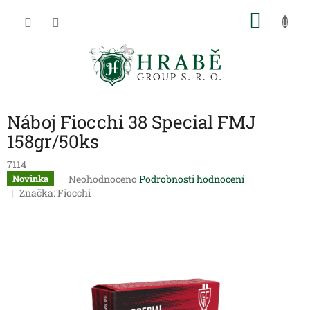
Přejít
NÁKU
na
obsah
KOŠÍK
Náboj Fiocchi 38 Special FMJ
158gr/50ks
7114
Průměrné
Neohodnoceno
Podrobnosti hodnocení
Novinka
hodnocení
Značka:
Fiocchi
produktu
je
0,0
z
5
hvězdiček.