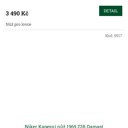
DETAIL
3 490 Kč
Nůž pro lovce
Kód:
5917
Böker Kapesní nůž 1969 Z28-Damast