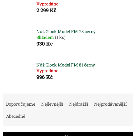
Vyprodáno
2 299 Kč
Nůž Glock Model FM 78 černý
Skladem
(1 ks)
930 Kč
Nůž Glock Model FM 81 černý
Vyprodáno
996 Kč
Ř
a
Doporučujeme
Nejlevnější
Nejdražší
Nejprodávanější
z
e
Abecedně
n
í