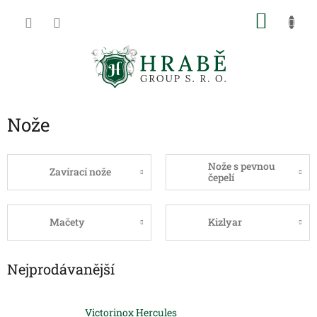
Přejít
NÁKU
na
obsah
KOŠÍK
Nože
Nože s pevnou
Zavírací nože
čepelí
Mačety
Kizlyar
Nejprodávanější
Victorinox Hercules