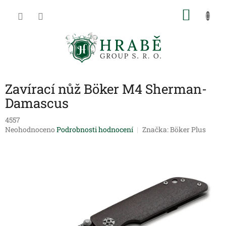
Přejít
NÁKU
na
obsah
KOŠÍK
Zavírací nůž Böker M4 Sherman-
Damascus
4557
Průměrné
Neohodnoceno
Podrobnosti hodnocení
Značka:
Böker Plus
hodnocení
produktu
je
0,0
z
5
hvězdiček.