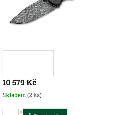
10 579 Kč
Měrná
Skladem
(2 ks)
cena: