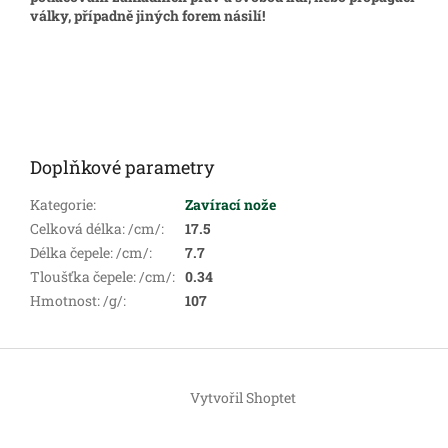
války, případně jiných forem násilí!
Doplňkové parametry
Kategorie
:
Zavírací nože
Celková délka: /cm/
:
17.5
Délka čepele: /cm/
:
7.7
Tloušťka čepele: /cm/
:
0.34
Hmotnost: /g/
:
107
Z
á
Vytvořil Shoptet
p
a
t