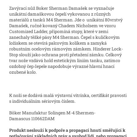
Zavýrací nůž Boker Sherman Damašek se vyznačuje
unikátní damaškovou čepelí vykovanou z různých
materiálů z tanků M4 Sherman. Jde o unikátní 80vrstvý
Damašek, ručně kovaný Chadem Nicholsem ve vzoru
Customized Ladder, připomíná stopy, které v zemi
zanechaly těžké pásy M4 Sherman. Čepel s kuličkovým
ložiskem se otevírá palcovým kolíkem a zamyká
robustním ocelovým rámovým zámkem. Hinderer Lock-
Stop slouží jako ochrana proti přetažení zámku. Celkový
tvar nože vzdává hold estetickým liniím tanku, zatímco
ozdobný čep čepele napodobuje výrazné hlavní hnací
ozubené kolo.
K noži se dodává malá výstavní vitrínka, certifikát pravosti
s individuálním sériovým číslem.
Böker Manufaktur Solingen M-4 Shermen-
Damascus
110662DAM
Produkt neslouží k podpoře a propagaci hnutí směřující k
potlačování základních práv a svobod lidí, nebo propagaci