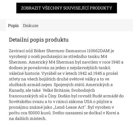
ZOBRAZIT VŠECHNY SOUVISEJÍCÍ PRODUKTY
Popis
Diskuze
Detailní popis produktu
Zavírací nůž Böker Shermen-Damascus
110662DAM
je
vyrobený z oceli pocházející ze středního tanku M4
Shermen. Americký M4 Sherman byl navržen v roce 1940 a
dodnes je považován za jeden z nejslavnějších tanků
válečné historie. Vyráběl se v letech 1942 až 1945 a prošel
střety na všech bojištích druhé světové války a to ve
službách armád nejen Spojených států Amerických a
Kanady, ale také Velké Británie, Svobodných
francouzských sil a Číny. Dodán byl rovněž Rudé armádě do
Sovětského svazu a to v rámci zákona USA o půjčce a
pronájmu známé jako ,,Lend-Lease Act". Byl vyroben v
počtu cca 50000 kusů. Svého nasazení se dočkal v Korei a
na dalších místech.