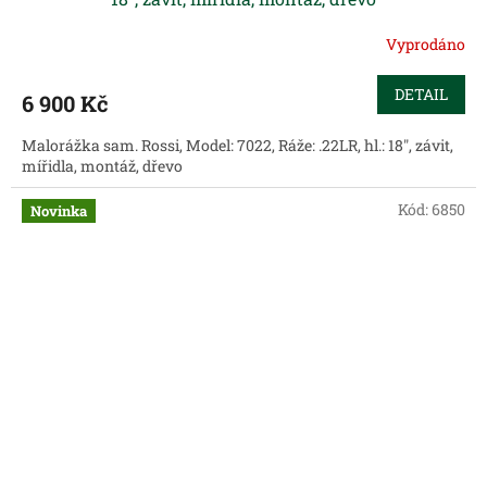
Vyprodáno
DETAIL
6 900 Kč
Malorážka sam. Rossi, Model: 7022, Ráže: .22LR, hl.: 18", závit,
mířidla, montáž, dřevo
Kód:
6850
Novinka