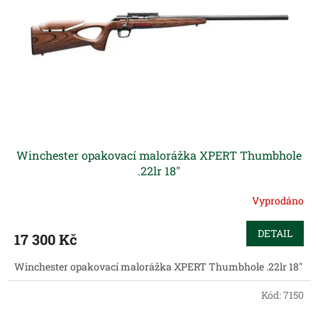
p
r
o
d
u
k
t
ů
Winchester opakovací malorážka XPERT Thumbhole
.22lr 18"
Vyprodáno
DETAIL
17 300 Kč
Winchester opakovací malorážka XPERT Thumbhole .22lr 18"
Kód:
7150