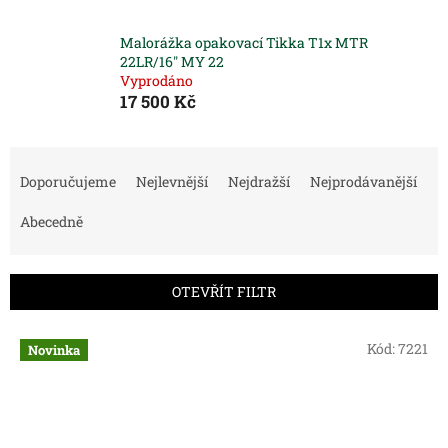
Malorážka opakovací Tikka T1x MTR
22LR/16" MY 22
Vyprodáno
17 500 Kč
Ř
a
Doporučujeme
Nejlevnější
Nejdražší
Nejprodávanější
z
e
Abecedně
n
í
p
OTEVŘÍT FILTR
r
o
V
Kód:
7221
Novinka
d
ý
u
p
k
i
t
s
ů