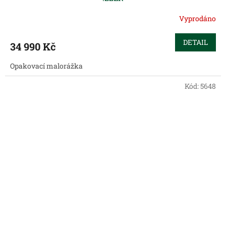
Vyprodáno
DETAIL
34 990 Kč
Opakovací malorážka
Kód:
5648