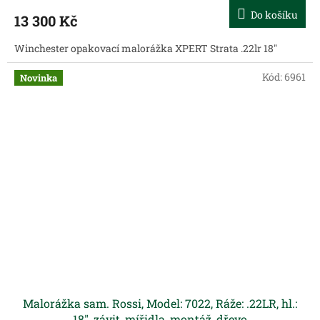
Do košíku
13 300 Kč
Winchester opakovací malorážka XPERT Strata .22lr 18"
Kód:
6961
Novinka
Malorážka sam. Rossi, Model: 7022, Ráže: .22LR, hl.:
18", závit, mířidla, montáž, dřevo