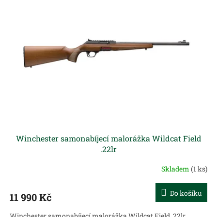
Winchester samonabíjecí malorážka Wildcat Field
.22lr
Skladem
(1 ks)
Do košíku
11 990 Kč
Winchester samonabíjecí malorážka Wildcat Field .22lr