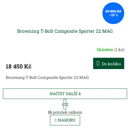
20 500 Kč
–10 %
Browning T-Bolt Composite Sporter 22 MAG
Skladem
(1 ks)
Do košíku
18 450 Kč
Browning T-Bolt Composite Sporter 22 MAG
NAČÍST DALŠÍ 4
S
1
2
t
O
r
16
položek celkem
v
á
l
NAHORU
n
á
k