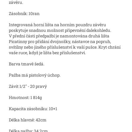
závěru.
Zásobník: 10ran
Integrovaná horní lišta na horním pouzdru závěru
poskytuje snadnou možnost připevnění dalekohledu.
V přední části předpažbí je namontována druhá lišta
Picatinny pro přidání dvojnožky, nástavce na popruh,
svítilny nebo jiného příslušenství k vaší pušce. Kryt chrání
vaše ruce, když je lišta bez příslušenství.
Barva tmavě šedá.
Pažba má pistolový úchop.
Závit 1/2" - 20 pravý
Hmotnost: 1 814g
Kapacita zásobníku: 10+1
Délka hlavně: 42cm
Délka pažby: 34,2cm