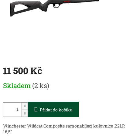
11 500 Kč
Měrná
Skladem
(2 ks)
cena:
Přidat do košíku
Winchester Wildcat Composite samonabíjecí kulovnice .22LR
16,5"