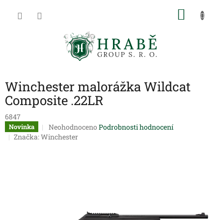
Přejít
NÁKU
na
obsah
KOŠÍK
Winchester malorážka Wildcat
Composite .22LR
6847
Průměrné
Neohodnoceno
Podrobnosti hodnocení
Novinka
hodnocení
Značka:
Winchester
produktu
je
0,0
z
5
hvězdiček.