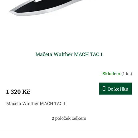
Mačeta Walther MACH TAC 1
Skladem
(1 ks)
Do košíku
1 320 Kč
Mačeta Walther MACH TAC 1
2
položek celkem
O
v
l
Z
á