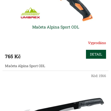
k
t
ů
Mačeta Alpina Sport ODL
Vyprodáno
DETAIL
765 Kč
Mačeta Alpina Sport ODL
Kód:
1566