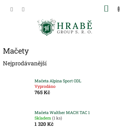
Přejít
NÁKU
na
obsah
KOŠÍK
Mačety
Nejprodávanější
Mačeta Alpina Sport ODL
Vyprodáno
765 Kč
Mačeta Walther MACH TAC 1
Skladem
(1 ks)
1 320 Kč