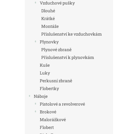
Vzduchové pušky
Dlouhé
Krátké
Montáže
Příslušenství ke vzduchovkám
Plynovky
Plynové zbraně
Příslušenství k plynovkám
Kuše
Luky
Perkusní zbraně
Flobertky
Náboje
Pistolové a revolverové
Brokové
Malorážkové
Flobert