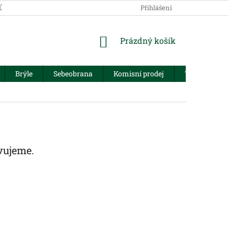
JŮ
Přihlášení
NÁKUPNÍ
Prázdný košík
KOŠÍK
Brýle
Sebeobrana
Komisní prodej
Trezory
vujeme.