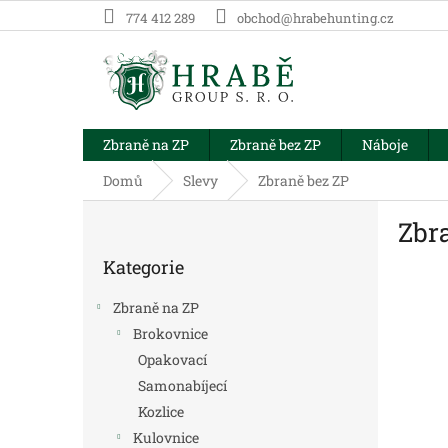
Přejít
774 412 289
obchod@hrabehunting.cz
na
obsah
Zbraně na ZP
Zbraně bez ZP
Náboje
Domů
Slevy
Zbraně bez ZP
P
Zbr
o
Přeskočit
s
Kategorie
kategorie
t
r
Zbraně na ZP
a
Brokovnice
n
Opakovací
n
í
Samonabíjecí
p
Kozlice
a
Kulovnice