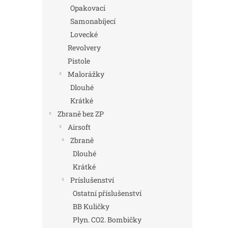
n
Opakovací
e
Samonabíjecí
l
Lovecké
Revolvery
Pistole
Malorážky
Dlouhé
Krátké
Zbraně bez ZP
Airsoft
Zbraně
Dlouhé
Krátké
Príslušenství
Ostatní příslušenství
BB Kuličky
Plyn. CO2. Bombičky