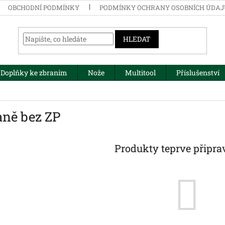
OBCHODNÍ PODMÍNKY
PODMÍNKY OCHRANY OSOBNÍCH ÚDA
HLEDAT
Doplňky ke zbraním
Nože
Multitool
Příslušenství
aně bez ZP
Produkty teprve připra