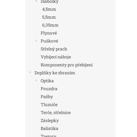
Diabolky
4,5mm
5,5mm
6,35mm
Plynové
Puškové
Střelný prach
Vybíjecí náboje
Komponenty pro přebíjení
Doplňky ke zbraním
Optika
Pouzdra
Pažby
Tlumiče
Terče, střelnice
Záslepky
Balistika
Trezory