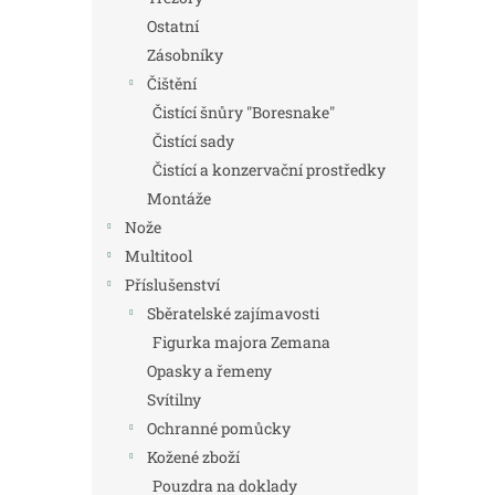
Ostatní
Zásobníky
Čištění
Čistící šnůry "Boresnake"
Čistící sady
Čistící a konzervační prostředky
Montáže
Nože
Multitool
Příslušenství
Sběratelské zajímavosti
Figurka majora Zemana
Opasky a řemeny
Svítilny
Ochranné pomůcky
Kožené zboží
Pouzdra na doklady