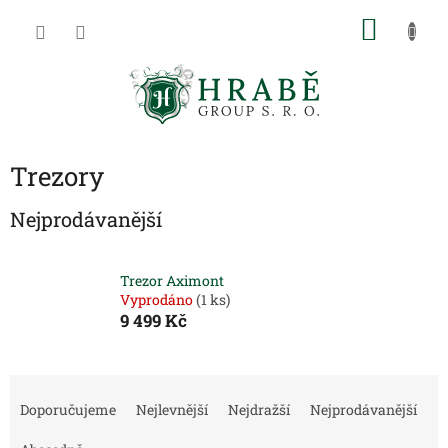
Přejít
NÁKU
na
obsah
KOŠÍK
Trezory
Nejprodávanější
Trezor Aximont
Vyprodáno
(1 ks)
9 499 Kč
Ř
a
Doporučujeme
Nejlevnější
Nejdražší
Nejprodávanější
z