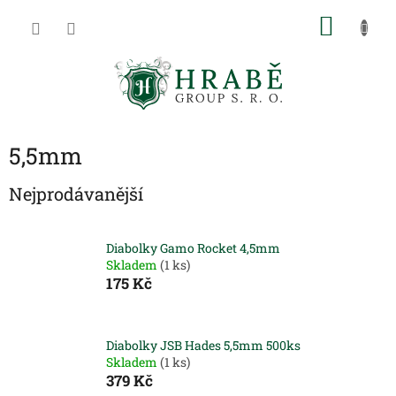
Přejít
NÁKU
na
obsah
KOŠÍK
5,5mm
Nejprodávanější
Diabolky Gamo Rocket 4,5mm
Skladem
(1 ks)
175 Kč
Diabolky JSB Hades 5,5mm 500ks
Skladem
(1 ks)
379 Kč