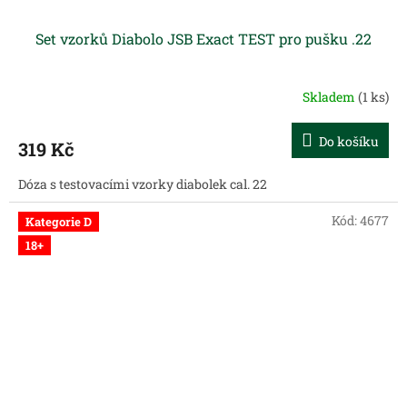
Set vzorků Diabolo JSB Exact TEST pro pušku .22
Skladem
(1 ks)
Do košíku
319 Kč
Dóza s testovacími vzorky diabolek cal. 22
Kód:
4677
Kategorie D
18+