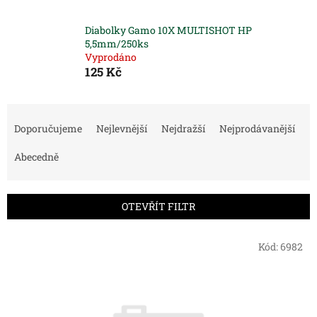
Diabolky Gamo 10X MULTISHOT HP
5,5mm/250ks
Vyprodáno
125 Kč
Ř
a
Doporučujeme
Nejlevnější
Nejdražší
Nejprodávanější
z
e
Abecedně
n
í
p
OTEVŘÍT FILTR
r
o
V
Kód:
6982
d
ý
u
p
k
i
t
s
ů