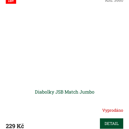
Kód:
3660
18+
Diabolky JSB Match Jumbo
Vyprodáno
DETAIL
229 Kč