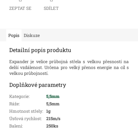
ZEPTAT SE
SDÍLET
Popis
Diskuze
Detailní popis produktu
Expander je velice průbojná střela s velkou přesností na
delší vzdálenost. Určena pro velký přenos energie na cíl s
velkou průbojností.
Doplňkové parametry
Kategorie
:
5,5mm
Ráže
:
5,5mm
Hmotnost střely
:
1g
Úsťová rychlost
:
215m/s
Balení
:
250ks