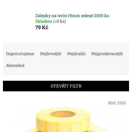
Zálepky na terče 19mm zelené 2000 ks
Skladem
(>5 ks)
79 Kč
Ř
a
Doporučujeme
Nejlevnější
Nejdražší
Nejprodávanější
z
e
Abecedně
n
í
p
OTEVŘÍT FILTR
r
o
V
Kód:
2001
d
ý
u
p
k
i
t
s
ů