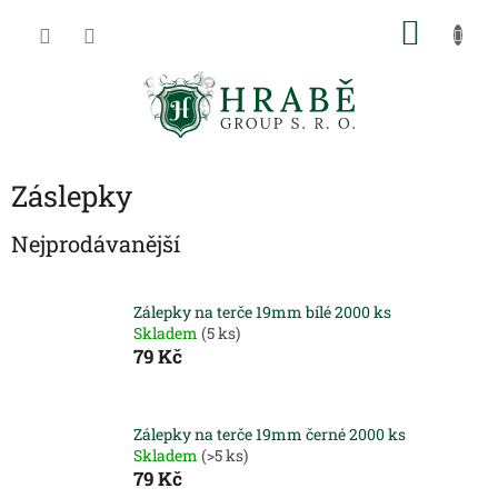
Přejít
NÁKU
na
obsah
KOŠÍK
Záslepky
Nejprodávanější
Zálepky na terče 19mm bílé 2000 ks
Skladem
(5 ks)
79 Kč
Zálepky na terče 19mm černé 2000 ks
Skladem
(>5 ks)
79 Kč