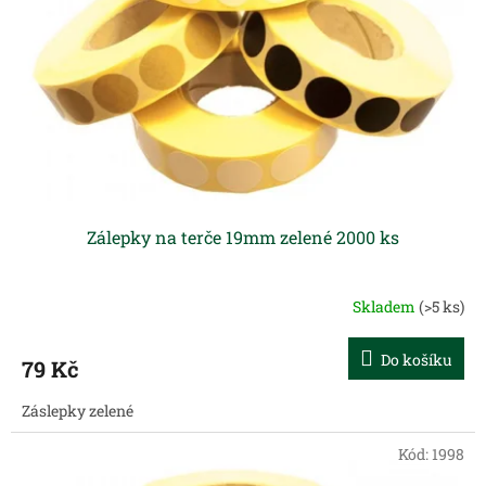
p
r
o
d
u
k
t
ů
Zálepky na terče 19mm zelené 2000 ks
Skladem
(>5 ks)
Do košíku
79 Kč
Záslepky zelené
Kód:
1998