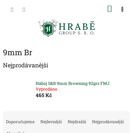
Přejít
NÁKU
na
obsah
KOŠÍK
9mm Br
Nejprodávanější
Náboj S&B 9mm Browning 92grs FMJ
Vyprodáno
465 Kč
Ř
a
Doporučujeme
Nejlevnější
Nejdražší
Nejprodávanější
z