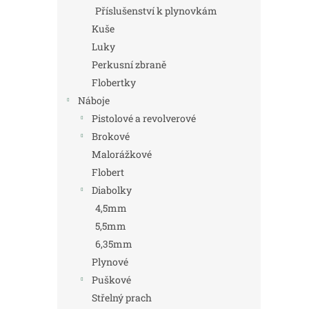
Příslušenství k plynovkám
Kuše
Luky
Perkusní zbraně
Flobertky
Náboje
Pistolové a revolverové
Brokové
Malorážkové
Flobert
Diabolky
4,5mm
5,5mm
6,35mm
Plynové
Puškové
Střelný prach