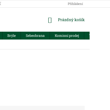
JŮ
Přihlášení
NÁKUPNÍ
Prázdný košík
KOŠÍK
Brýle
Sebeobrana
Komisní prodej
Trezory