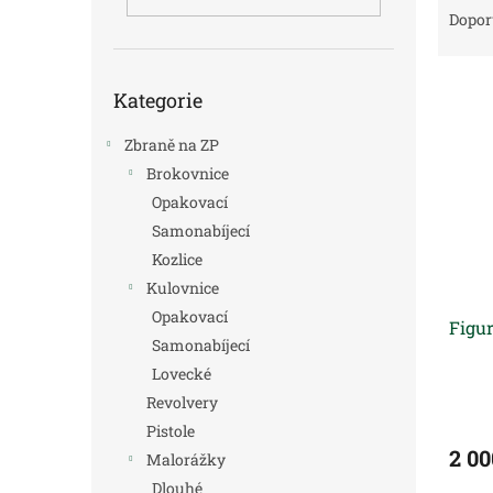
n
a
Dopor
e
z
l
e
Přeskočit
V
n
Kategorie
kategorie
ý
í
p
p
Zbraně na ZP
i
r
Brokovnice
s
o
Opakovací
p
d
r
Samonabíjecí
u
o
k
Kozlice
d
t
Kulovnice
u
ů
Opakovací
Figu
k
Samonabíjecí
t
Lovecké
ů
Revolvery
Pistole
2 00
Malorážky
Dlouhé