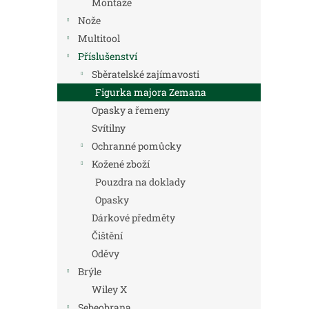
Montáže
Nože
Multitool
Příslušenství
Sběratelské zajímavosti
Figurka majora Zemana
Opasky a řemeny
Svítilny
Ochranné pomůcky
Kožené zboží
Pouzdra na doklady
Opasky
Dárkové předměty
Čištění
Oděvy
Brýle
Wiley X
Sebeobrana