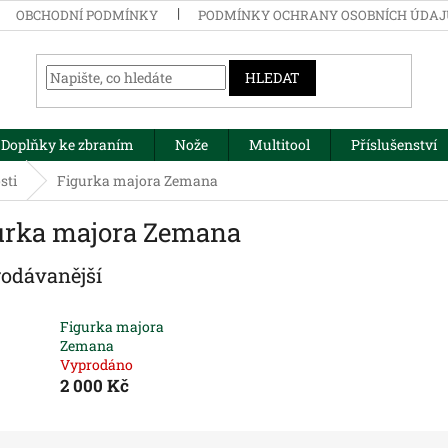
OBCHODNÍ PODMÍNKY
PODMÍNKY OCHRANY OSOBNÍCH ÚDA
HLEDAT
Doplňky ke zbraním
Nože
Multitool
Příslušenství
sti
Figurka majora Zemana
urka majora Zemana
rodávanější
Figurka majora
Zemana
Vyprodáno
2 000 Kč