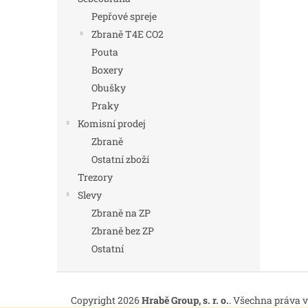
Pepřové spreje
Zbraně T4E CO2
Pouta
Boxery
Obušky
Praky
Komisní prodej
Zbraně
Ostatní zboží
Trezory
Slevy
Zbraně na ZP
Zbraně bez ZP
Ostatní
Z
á
Copyright 2026
Hrabě Group, s. r. o.
. Všechna práva 