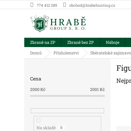
Přejít
774 412 289
obchod@hrabehunting.cz
na
obsah
Zbraně na ZP
Zbraně bez ZP
Náboje
Domů
Příslušenství
Sběratelské zajímavo
P
Fig
o
s
Cena
Nejp
t
r
2000
Kč
2001
Kč
a
n
n
í
p
a
Na skladě
0
Ř