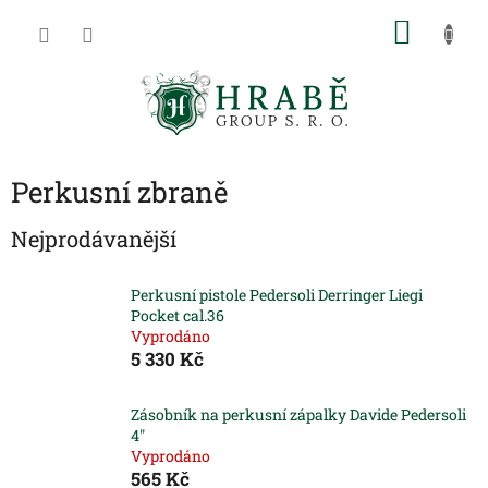
Přejít
NÁKU
na
obsah
KOŠÍK
Perkusní zbraně
Nejprodávanější
Perkusní pistole Pedersoli Derringer Liegi
Pocket cal.36
Vyprodáno
5 330 Kč
Zásobník na perkusní zápalky Davide Pedersoli
4"
Vyprodáno
565 Kč