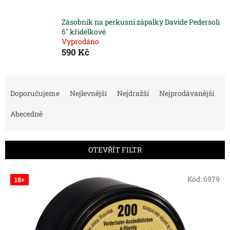
Zásobník na perkusní zápalky Davide Pedersoli
6" křidélkové
Vyprodáno
590 Kč
Ř
a
Doporučujeme
Nejlevnější
Nejdražší
Nejprodávanější
z
e
Abecedně
n
í
p
OTEVŘÍT FILTR
r
o
V
Kód:
6979
18+
d
ý
u
p
k
i
t
s
ů