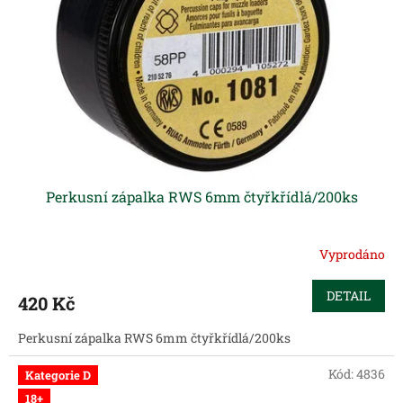
p
r
o
d
u
k
t
ů
Perkusní zápalka RWS 6mm čtyřkřídlá/200ks
Vyprodáno
DETAIL
420 Kč
Perkusní zápalka RWS 6mm čtyřkřídlá/200ks
Kód:
4836
Kategorie D
18+