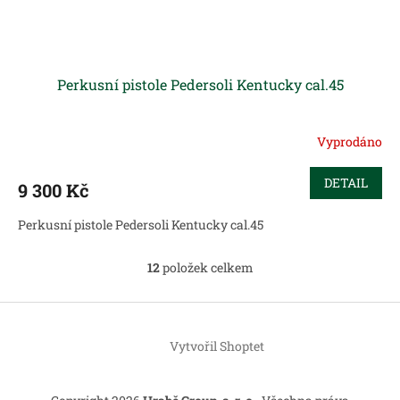
Perkusní pistole Pedersoli Kentucky cal.45
Vyprodáno
DETAIL
9 300 Kč
Perkusní pistole Pedersoli Kentucky cal.45
12
položek celkem
O
v
l
Z
á
á
d
Vytvořil Shoptet
p
a
a
c
t
í