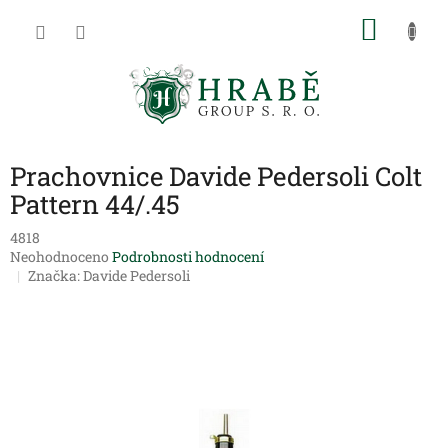
Přejít
NÁKU
na
obsah
KOŠÍK
Prachovnice Davide Pedersoli Colt
Pattern 44/.45
4818
Průměrné
Neohodnoceno
Podrobnosti hodnocení
hodnocení
Značka:
Davide Pedersoli
produktu
je
0,0
z
5
hvězdiček.