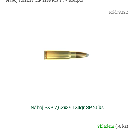
Náboj 7,62x39 CIP 123FMJ STV Scorpio
Kód:
3222
Náboj S&B 7,62x39 124gr SP 20ks
Skladem
(>5 ks)