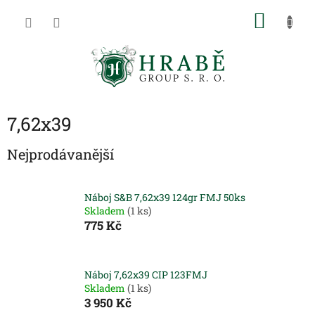
Přejít
NÁKU
na
obsah
KOŠÍK
7,62x39
Nejprodávanější
Náboj S&B 7,62x39 124gr FMJ 50ks
Skladem
(1 ks)
775 Kč
Náboj 7,62x39 CIP 123FMJ
Skladem
(1 ks)
3 950 Kč