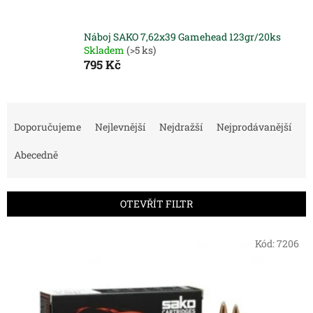
Náboj SAKO 7,62x39 Gamehead 123gr/20ks
Skladem
(>5 ks)
795 Kč
Ř
a
Doporučujeme
Nejlevnější
Nejdražší
Nejprodávanější
z
e
Abecedně
n
í
p
OTEVŘÍT FILTR
r
o
V
Kód:
7206
d
ý
u
p
k
i
t
s
ů