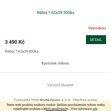
Náboj 7,62x39 500ks
Vyprodáno
DETAIL
3 490 Kč
Náboj 7,62x39 500ks
5
položek celkem
O
v
l
Z
á
á
d
Vytvořil Shoptet
p
a
a
c
t
í
Copyright 2026
Hrabě Group, s. r. o.
. Všechna práva
í
p
vyhrazena.
Tento web používá soubory cookie. Dalším procházením tohoto webu
r
vyjadřujete souhlas s jejich používáním.. Více informací
zde
.