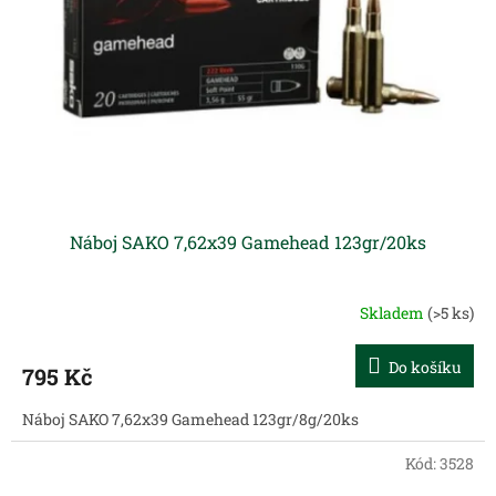
p
r
o
d
u
k
t
ů
Náboj SAKO 7,62x39 Gamehead 123gr/20ks
Skladem
(>5 ks)
Do košíku
795 Kč
Náboj SAKO 7,62x39 Gamehead 123gr/8g/20ks
Kód:
3528