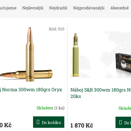
učujeme
Nejlevnější
Nejdražší
Nejprodávanější
Abecedně
Kód:
910
j Norma 300wm 180grs Oryx
Náboj S&B 300wm 180grs 
20ks
Skladem
(1 ks)
Skla
Do košíku
Do 
0 Kč
1 870 Kč