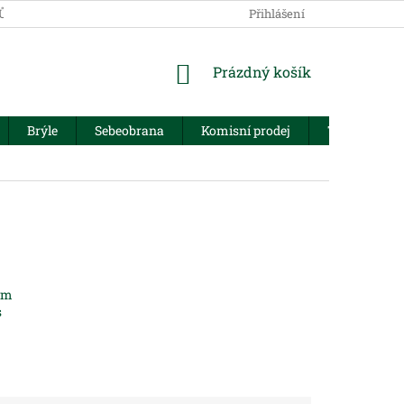
JŮ
Přihlášení
NÁKUPNÍ
Prázdný košík
KOŠÍK
Brýle
Sebeobrana
Komisní prodej
Trezory
wm
s