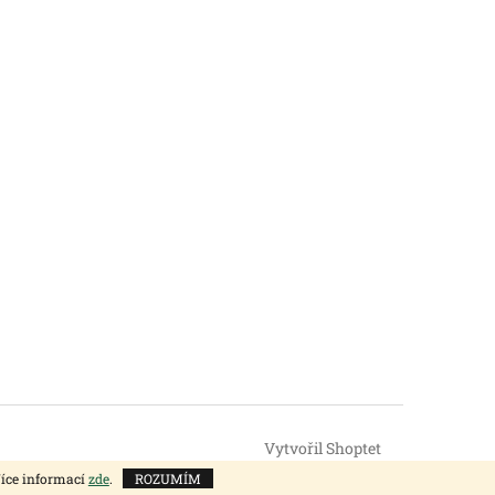
Vytvořil Shoptet
Více informací
zde
.
ROZUMÍM