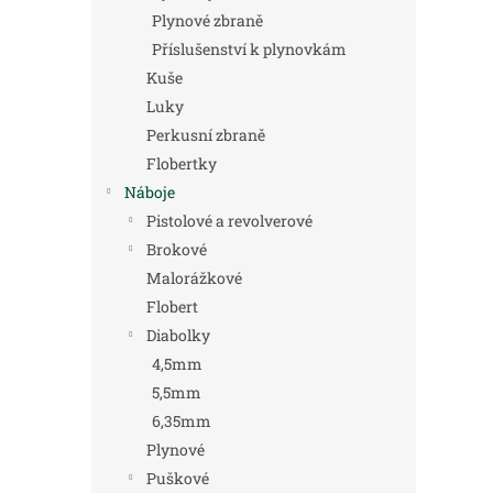
Plynové zbraně
Příslušenství k plynovkám
Kuše
Luky
Perkusní zbraně
Flobertky
Náboje
Pistolové a revolverové
Brokové
Malorážkové
Flobert
Diabolky
4,5mm
5,5mm
6,35mm
Plynové
Puškové