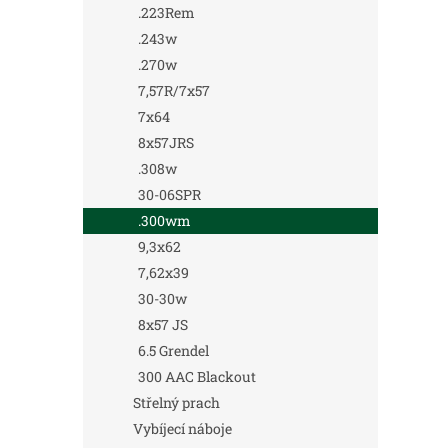
.223Rem
.243w
.270w
7,57R/7x57
7x64
8x57JRS
.308w
30-06SPR
.300wm
9,3x62
7,62x39
30-30w
8x57 JS
6.5 Grendel
300 AAC Blackout
Střelný prach
Vybíjecí náboje