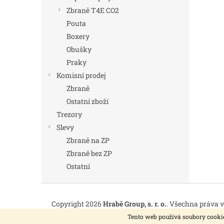
Zbraně T4E CO2
Pouta
Boxery
Obušky
Praky
Komisní prodej
Zbraně
Ostatní zboží
Trezory
Slevy
Zbraně na ZP
Zbraně bez ZP
Ostatní
Z
á
Copyright 2026
Hrabě Group, s. r. o.
. Všechna práva 
p
Tento web používá soubory cookie
a