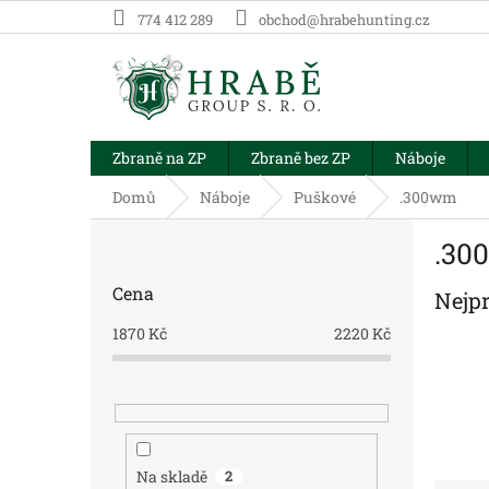
Přejít
774 412 289
obchod@hrabehunting.cz
na
obsah
Zbraně na ZP
Zbraně bez ZP
Náboje
Domů
Náboje
Puškové
.300wm
P
.30
o
s
Cena
Nejp
t
r
1870
Kč
2220
Kč
a
n
n
í
p
a
Na skladě
2