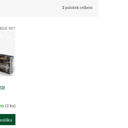
2
položek celkem
Kód:
907
NSR
dem
(2 ks)
košíku