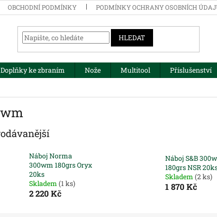
OBCHODNÍ PODMÍNKY
PODMÍNKY OCHRANY OSOBNÍCH ÚDA
HLEDAT
Doplňky ke zbraním
Nože
Multitool
Příslušenství
0wm
rodávanější
Náboj Norma
Náboj S&B 300
300wm 180grs Oryx
180grs NSR 20k
20ks
Skladem
(2 ks)
Skladem
(1 ks)
1 870 Kč
2 220 Kč