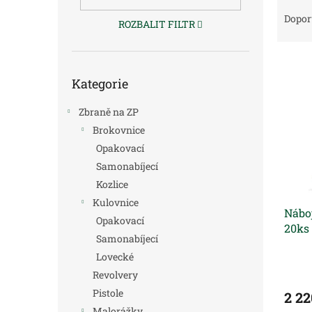
Ř
n
a
e
Dopor
ROZBALIT FILTR
z
l
e
V
n
Přeskočit
ý
í
Kategorie
kategorie
p
p
i
r
Zbraně na ZP
s
o
Brokovnice
p
d
Opakovací
r
u
Samonabíjecí
o
k
d
t
Kozlice
u
ů
Kulovnice
Nábo
k
Opakovací
20ks
t
Samonabíjecí
ů
Lovecké
Revolvery
Pistole
2 22
Malorážky