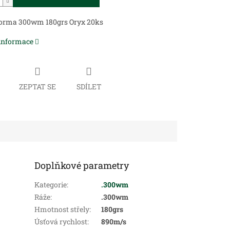
orma 300wm 180grs Oryx 20ks
 informace
ZEPTAT SE
SDÍLET
Doplňkové parametry
Kategorie
:
.300wm
Ráže
:
.300wm
Hmotnost střely
:
180grs
Úsťová rychlost
:
890m/s