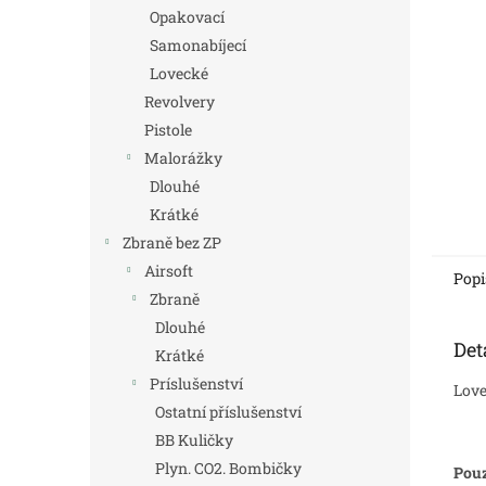
n
Opakovací
e
Samonabíjecí
l
Lovecké
Revolvery
Pistole
Malorážky
Dlouhé
Krátké
Zbraně bez ZP
Airsoft
Popi
Zbraně
Dlouhé
Det
Krátké
Príslušenství
Love
Ostatní příslušenství
BB Kuličky
Plyn. CO2. Bombičky
Pouz