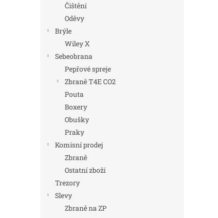
Čištění
Oděvy
Brýle
Wiley X
Sebeobrana
Pepřové spreje
Zbraně T4E CO2
Pouta
Boxery
Obušky
Praky
Komisní prodej
Zbraně
Ostatní zboží
Trezory
Slevy
Zbraně na ZP