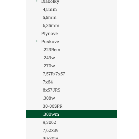
Diabolky
4,5mm
5,5mm
6,35mm
Plynové
Puškové
.223Rem
.243w
.270w
7,57R/7x57
7x64
8x57JRS
.308w
30-06SPR
.300wm
9,3x62
7,62x39
30-30w