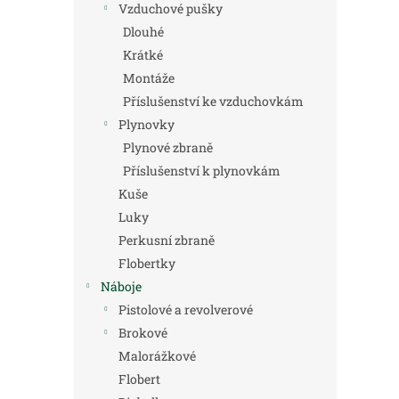
Vzduchové pušky
Dlouhé
Krátké
Montáže
Příslušenství ke vzduchovkám
Plynovky
Plynové zbraně
Příslušenství k plynovkám
Kuše
Luky
Perkusní zbraně
Flobertky
Náboje
Pistolové a revolverové
Brokové
Malorážkové
Flobert