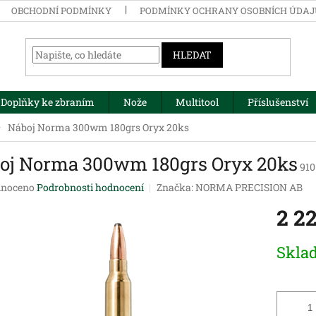
OBCHODNÍ PODMÍNKY
PODMÍNKY OCHRANY OSOBNÍCH ÚDA
HLEDAT
Doplňky ke zbraním
Nože
Multitool
Příslušenství
Náboj Norma 300wm 180grs Oryx 20ks
oj Norma 300wm 180grs Oryx 20ks
910
né
noceno
Podrobnosti hodnocení
Značka:
NORMA PRECISION AB
ení
2 2
tu
Měrná
Skla
cena:
ek.