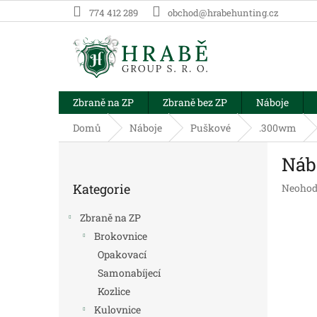
Přejít
774 412 289
obchod@hrabehunting.cz
na
obsah
Zbraně na ZP
Zbraně bez ZP
Náboje
Domů
Náboje
Puškové
.300wm
P
Náb
o
Přeskočit
s
Kategorie
Průměr
Neohod
kategorie
t
hodnoc
r
produk
Zbraně na ZP
a
je
Brokovnice
n
0,0
Opakovací
z
n
5
í
Samonabíjecí
hvězdič
p
Kozlice
a
Kulovnice