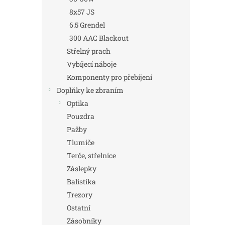
8x57 JS
6.5 Grendel
300 AAC Blackout
Střelný prach
Vybíjecí náboje
Komponenty pro přebíjení
Doplňky ke zbraním
Optika
Pouzdra
Pažby
Tlumiče
Terče, střelnice
Záslepky
Balistika
Trezory
Ostatní
Zásobníky