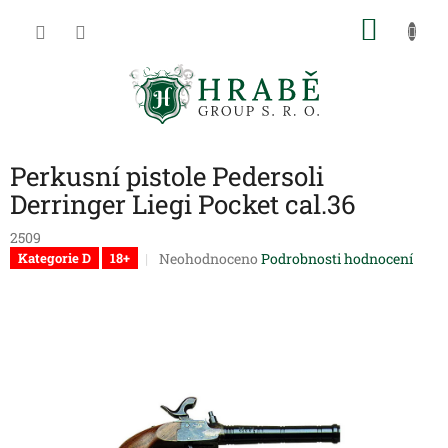
Přejít
NÁKU
na
obsah
KOŠÍK
Perkusní pistole Pedersoli
Derringer Liegi Pocket cal.36
2509
Průměrné
Neohodnoceno
Podrobnosti hodnocení
Kategorie D
18+
hodnocení
produktu
je
0,0
z
5
hvězdiček.