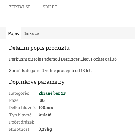
ZEPTAT SE
SDÍLET
Popis
Diskuze
Detailní popis produktu
Perkusní pistole Pedersoli Derringer Liegi Pocket cal.36
Zbraň kategorie D volně prodejná od 18 let.
Doplňkové parametry
Kategorie
:
Zbraně bez ZP
Ráže
:
.36
Délka hlavně
:
100mm
Typ hlavně
:
kulatá
Počet drážek
:
Hmotnost
:
0,23kg