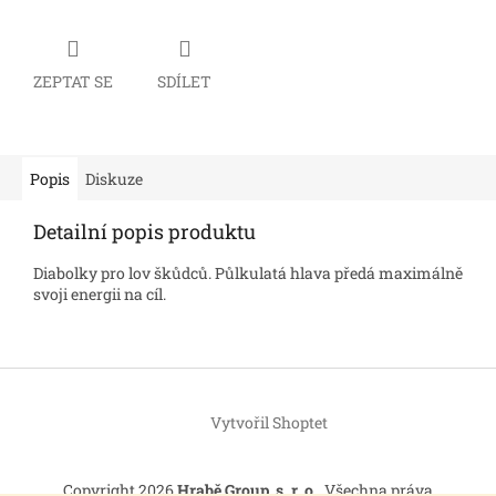
ZEPTAT SE
SDÍLET
Popis
Diskuze
Detailní popis produktu
Diabolky pro lov škůdců. Půlkulatá hlava předá maximálně
svoji energii na cíl.
Z
á
Vytvořil Shoptet
p
a
t
Copyright 2026
Hrabě Group, s. r. o.
. Všechna práva