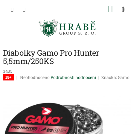
Přejít
NÁKU
na
obsah
KOŠÍK
Diabolky Gamo Pro Hunter
5,5mm/250KS
3435
Průměrné
Neohodnoceno
Podrobnosti hodnocení
Značka:
Gamo
18+
hodnocení
produktu
je
0,0
z
5
hvězdiček.