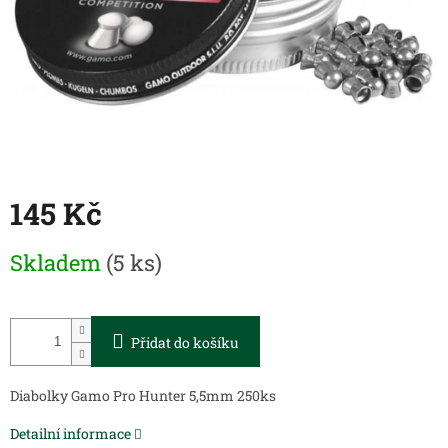
145 Kč
Měrná
Skladem
(5 ks)
cena:
Přidat do košíku
Diabolky Gamo Pro Hunter 5,5mm 250ks
Detailní informace