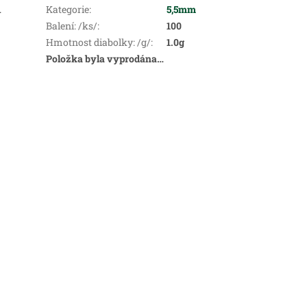
.
Kategorie
:
5,5mm
Balení: /ks/
:
100
Hmotnost diabolky: /g/
:
1.0g
Položka byla vyprodána…