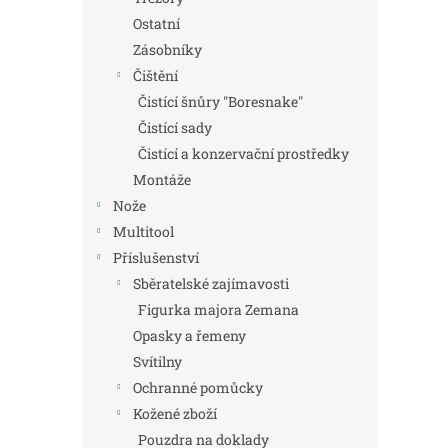
Ostatní
Zásobníky
Čištění
Čistící šnůry "Boresnake"
Čistící sady
Čistící a konzervační prostředky
Montáže
Nože
Multitool
Příslušenství
Sběratelské zajímavosti
Figurka majora Zemana
Opasky a řemeny
Svítilny
Ochranné pomůcky
Kožené zboží
Pouzdra na doklady