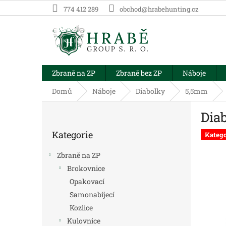
Přejít
774 412 289
obchod@hrabehunting.cz
na
obsah
Zbraně na ZP
Zbraně bez ZP
Náboje
Domů
Náboje
Diabolky
5,5mm
P
Dia
o
Přeskočit
s
Kategorie
kategorie
Katego
t
r
Zbraně na ZP
a
Brokovnice
n
Opakovací
n
í
Samonabíjecí
p
Kozlice
a
Kulovnice