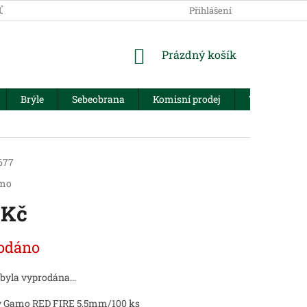
JŮ
Přihlášení
NÁKUPNÍ
Prázdný košík
KOŠÍK
Brýle
Sebeobrana
Komisní prodej
Trezory
677
mo
 Kč
odáno
 byla vyprodána…
y Gamo RED FIRE 5,5mm/100 ks