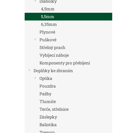
Diabolky
4,5mm
5,5mm
6,35mm
Plynové
Puškové
Střelný prach
Vybíjecí náboje
Komponenty pro přebíjení
Doplňky ke zbraním
Optika
Pouzdra
Pažby
Tlumiče
Terče, střelnice
Záslepky
Balistika
Trezory