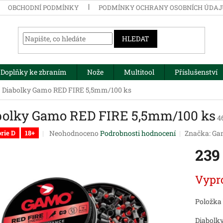
OBCHODNÍ PODMÍNKY
PODMÍNKY OCHRANY OSOBNÍCH ÚDA
HLEDAT
Doplňky ke zbraním
Nože
Multitool
Příslušenství
Diabolky Gamo RED FIRE 5,5mm/100 ks
bolky Gamo RED FIRE 5,5mm/100 ks
4
Průměrné
Neohodnoceno
Podrobnosti hodnocení
Značka:
Ga
rie D
18+
hodnocení
239
produktu
je
0,0
Měrná
Vypr
z
cena:
5
hvězdiček.
Položka
Diabolk