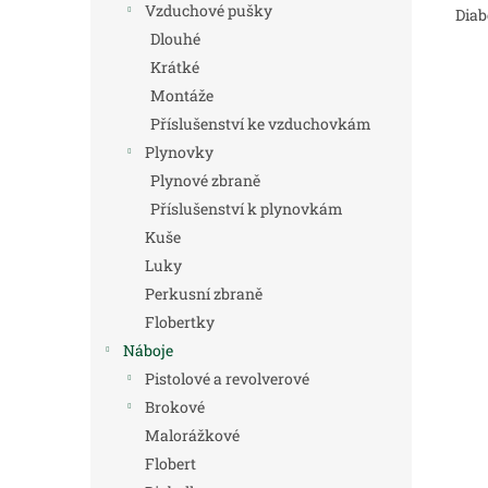
Vzduchové pušky
Diab
Dlouhé
Krátké
Montáže
Příslušenství ke vzduchovkám
Plynovky
Plynové zbraně
Příslušenství k plynovkám
Kuše
Luky
Perkusní zbraně
Flobertky
Náboje
Pistolové a revolverové
Brokové
Malorážkové
Flobert