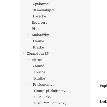
n
Opakovací
e
Samonabíjecí
l
Lovecké
Revolvery
Pistole
Malorážky
Dlouhé
Krátké
Zbraně bez ZP
Airsoft
Zbraně
Dlouhé
Krátké
Príslušenství
Popi
Ostatní příslušenství
BB Kuličky
Det
Plyn. CO2. Bombičky