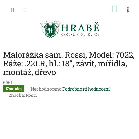
Přejít
NÁKU
na
obsah
KOŠÍK
Malorážka sam. Rossi, Model: 7022,
Ráže: .22LR, hl.: 18", závit, mířidla,
montáž, dřevo
6961
Průměrné
Neohodnoceno
Podrobnosti hodnocení
Novinka
hodnocení
Značka:
Rossi
produktu
je
0,0
z
5
hvězdiček.