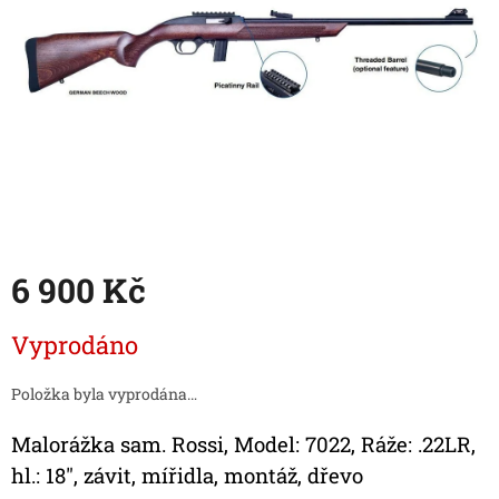
6 900 Kč
Měrná
Vyprodáno
cena:
Položka byla vyprodána…
Malorážka sam. Rossi, Model: 7022, Ráže: .22LR,
hl.: 18", závit, mířidla, montáž, dřevo