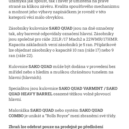
uzamyká jak spoušť, tak i závěr je umístěna na pravé
straně za klikou závěru. Kvalita spoušťového mechanizmu
a možnost jeho výbavy napínáčkem je rovněž v této
kategorii věcí málo obvyklou.
Zásobníky kulovnice
SAKO QUAD
jsou na dně označeny
tak, aby barevně odpovídaly označení hlavní. Zásobníky
jsou společné pro ráže .22LR /17 Mach2 a 22WMR/17HMR.
Kapacita základních verzí zásobníků je 5 ran. Příplatkově
lze objednat zásobníky o kapacitě 10 ran (ráže 17) nebo 9
ran (ráže 22).
Kulovnice
SAKO QUAD
může být dodána v provedení bez
mířidel nebo s hledím a muškou chráněnou tunelem na
hlavni (hlavních).
Specialitou jsou kulovnice
SAKO QUAD VARMINT / SAKO
QUAD HEAVY BARREL
osazené těžkou volně plovoucí
hlavní.
Malorážka
SAKO QUAD
nebo systém
SAKO QUAD
COMBO
je unikát a “Rolls Royce” mezi zbraněmi své třídy.
Zbraň lze odebrat pouze na prodejně po předložení