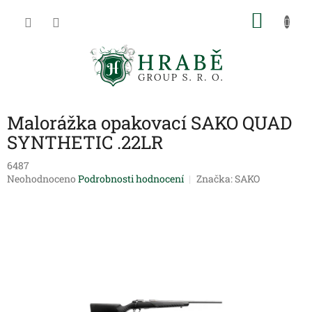
Přejít
NÁKU
na
obsah
KOŠÍK
Malorážka opakovací SAKO QUAD
SYNTHETIC .22LR
6487
Průměrné
Neohodnoceno
Podrobnosti hodnocení
Značka:
SAKO
hodnocení
produktu
je
0,0
z
5
hvězdiček.