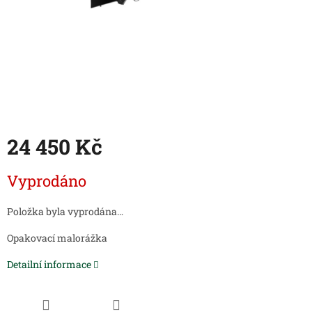
24 450 Kč
Měrná
Vyprodáno
cena:
Položka byla vyprodána…
Opakovací malorážk
a
Detailní informace