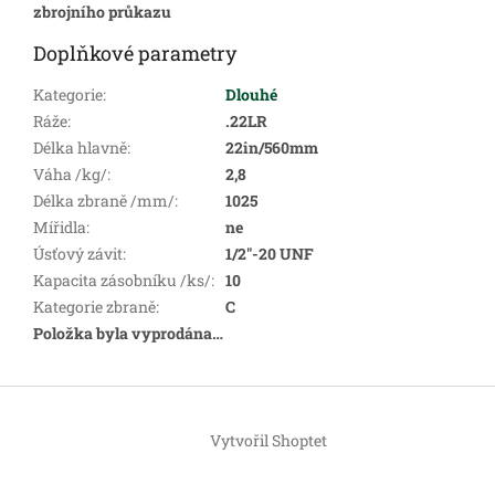
zbrojního průkazu
Doplňkové parametry
Kategorie
:
Dlouhé
Ráže
:
.22LR
Délka hlavně
:
22in/560mm
Váha /kg/
:
2,8
Délka zbraně /mm/
:
1025
Mířidla
:
ne
Úsťový závit
:
1/2"-20 UNF
Kapacita zásobníku /ks/
:
10
Kategorie zbraně
:
C
Položka byla vyprodána…
Z
á
Vytvořil Shoptet
p
a
t