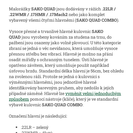
Malorážky
SAKO QUAD
jsou dodávány v rážích
.22LR /
.22WMR / .17HMR / .17Mach2
nebo jako komplet
vybavený všemi čtyřmi hlavněmi (
SAKO QUAD COMBO
).
Vysoce přesné a trvanlivé hlavně kulovnic
SAKO
QUAD
jsou vyrobeny kováním za studena na trnu, do
pažbení jsou osazeny jako volně plovoucí. U této kategorie
zbraní se jedná o věc nevídanou, která umožňuje vysoce
přesnou střelbu bez vibrací. Hlavně je možno na přání
osadit mířidly s ochranným tunelem. Ústí hlavně je
opatřeno závitem, který umožňuje použít například
úsťovou brzdu. Standardní délka hlavní je 56cm, bez ohledu
na zvolenou ráži. Protože se jedná o kulovnici s
výměnnými hlavněmi, jsou jednotlivé hlavně
identifikovány barevným pruhem, aby nedošlo k jejich
případné záměně. Hlavně lze
vyměnit velmi jednoduchým
způsobem
pomocí nástroje (klíče), který je ve standardní
výbavě kulovnic
SAKO QUAD COMBO
.
Označení hlavní je následující:
.22LR – zelený
.22WMR – žlutý