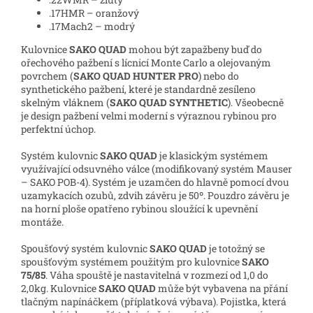
.17HMR – oranžový
.17Mach2 – modrý
Kulovnice
SAKO QUAD
mohou být zapažbeny buď do
ořechového pažbení s lícnicí Monte Carlo a olejovaným
povrchem (
SAKO QUAD HUNTER PRO
) nebo do
synthetického pažbení, které je standardně zesíleno
skelným vláknem (
SAKO QUAD SYNTHETIC
). Všeobecně
je design pažbení velmi moderní s výraznou rybinou pro
perfektní úchop.
Systém kulovnic
SAKO QUAD
je klasickým systémem
využívající odsuvného válce (modifikovaný systém Mauser
– SAKO POB-4). Systém je uzamčen do hlavně pomocí dvou
uzamykacích ozubů, zdvih závěru je 50º. Pouzdro závěru je
na horní ploše opatřeno rybinou sloužící k upevnění
montáže.
Spoušťový systém kulovnic
SAKO QUAD
je totožný se
spoušťovým systémem použitým pro kulovnice
SAKO
75/85
. Váha spouště je nastavitelná v rozmezí od 1,0 do
2,0kg. Kulovnice
SAKO QUAD
může být vybavena na přání
tlačným napínáčkem (příplatková výbava). Pojistka, která