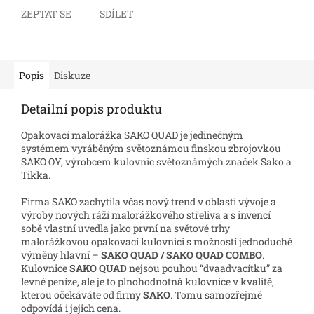
ZEPTAT SE
SDÍLET
Popis
Diskuze
Detailní popis produktu
Opakovací malorážka SAKO QUAD je jedinečným
systémem vyráběným světoznámou finskou zbrojovkou
SAKO OY, výrobcem kulovnic světoznámých značek Sako a
Tikka.
Firma SAKO zachytila včas nový trend v oblasti vývoje a
výroby nových ráží malorážkového střeliva a s invencí
sobě vlastní uvedla jako první na světové trhy
malorážkovou opakovací kulovnici s možností jednoduché
výměny hlavní –
SAKO QUAD / SAKO QUAD COMBO
.
Kulovnice
SAKO QUAD
nejsou pouhou “dvaadvacítku” za
levné peníze, ale je to plnohodnotná kulovnice v kvalitě,
kterou očekáváte od firmy
SAKO
. Tomu samozřejmě
odpovídá i jejich cena.