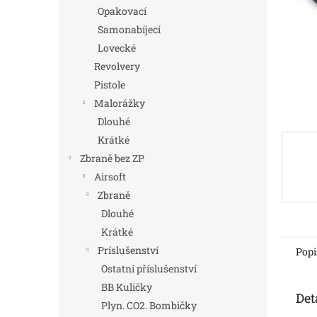
n
Opakovací
e
Samonabíjecí
l
Lovecké
Revolvery
Pistole
Malorážky
Dlouhé
Krátké
Zbraně bez ZP
Airsoft
Zbraně
Dlouhé
Krátké
Príslušenství
Popi
Ostatní příslušenství
BB Kuličky
Det
Plyn. CO2. Bombičky