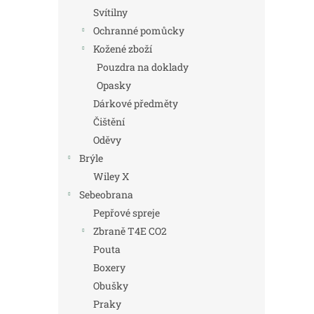
Svítilny
Ochranné pomůcky
Kožené zboží
Pouzdra na doklady
Opasky
Dárkové předměty
Čištění
Oděvy
Brýle
Wiley X
Sebeobrana
Pepřové spreje
Zbraně T4E CO2
Pouta
Boxery
Obušky
Praky