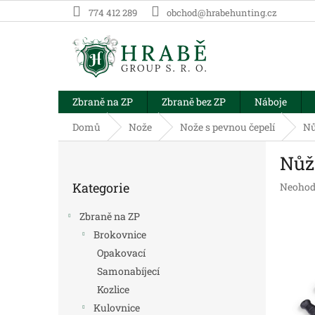
Přejít
774 412 289
obchod@hrabehunting.cz
na
obsah
Zbraně na ZP
Zbraně bez ZP
Náboje
Domů
Nože
Nože s pevnou čepelí
Nů
P
Nůž
o
Přeskočit
s
Kategorie
Průměr
Neohod
kategorie
t
hodnoc
r
produk
Zbraně na ZP
a
je
Brokovnice
n
0,0
Opakovací
z
n
5
í
Samonabíjecí
hvězdič
p
Kozlice
a
Kulovnice