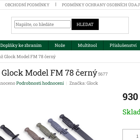
OBCHODNÍ PODMÍNKY
PODMÍNKY OCHRANY OSOBNÍCH ÚDA
HLEDAT
Doplňky ke zbraním
Nože
Multitool
Příslušenství
ž Glock Model FM 78 černý
 Glock Model FM 78 černý
5677
né
noceno
Podrobnosti hodnocení
Značka:
Glock
ení
930
tu
Měrná
Skla
cena:
ek.