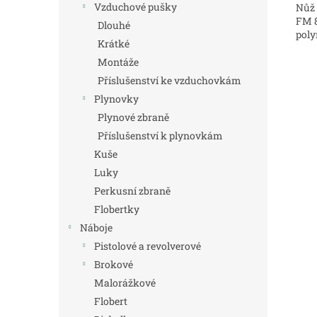
Vzduchové pušky
Nůž 
FM 8
Dlouhé
poly
Krátké
Montáže
Příslušenství ke vzduchovkám
Plynovky
Plynové zbraně
Příslušenství k plynovkám
Kuše
Luky
Perkusní zbraně
Flobertky
Náboje
Pistolové a revolverové
Brokové
Malorážkové
Flobert