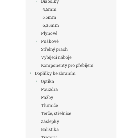
Diabolky
4,5mm
5,5mm
6,35mm
Plynové
Puškové
Střelný prach
Vybíjecí náboje
Komponenty pro přebíjení
Doplňky ke zbraním
Optika
Pouzdra
Pažby
Tlumiče
Terče, střelnice
Záslepky
Balistika
Trezory