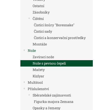
Ostatní
Zásobníky
Čištění
Čistící šnůry "Boresnake"
Čistící sady
Čistící a konzervační prostředky
Montáže
Nože
Zavírací nože
Nože s pevnou čepelí
Mačety
Kizlyar
Multitool
Příslušenství
Sběratelské zajímavosti
Figurka majora Zemana
Opasky a řemeny