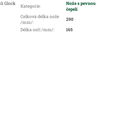
žů Glock
Nože s pevnou
Kategorie
:
čepelí
Celková délka nože
290
/mm/
:
Délka osří /mm/
:
165