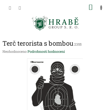
Přejít
NÁKU
na
obsah
KOŠÍK
Terč terorista s bombou
2355
Průměrné
Neohodnoceno
Podrobnosti hodnocení
hodnocení
produktu
je
0,0
z
5
hvězdiček.