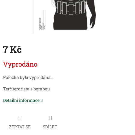
7 Kč
Měrná
Vyprodáno
cena:
Položka byla vyprodána…
Terč terorista s bombou
Detailní informace
ZEPTAT SE
SDÍLET