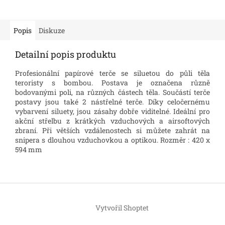
Popis
Diskuze
Detailní popis produktu
Profesionální papírové terče se siluetou do půli těla
teroristy s bombou. Postava je označena různě
bodovanými poli, na různých částech těla. Součástí terče
postavy jsou také 2 nástřelné terče. Díky celočernému
vybarvení siluety, jsou zásahy dobře viditelné. Ideální pro
akční střelbu z krátkých vzduchových a airsoftových
zbraní. Při větších vzdálenostech si můžete zahrát na
snipera s dlouhou vzduchovkou a optikou. Rozměr : 420 x
594 mm
Z
á
Vytvořil Shoptet
p
a