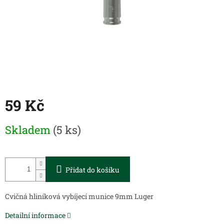
59 Kč
Měrná
Skladem
(5 ks)
cena:
Přidat do košíku
Cvičná hliníková vybíjecí munice 9mm Luger
Detailní informace