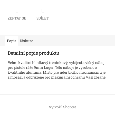
ZEPTAT SE
SDÍLET
Popis
Diskuze
Detailní popis produktu
Velmi kvalitní hliníkový tréninkový, vybíjecí, cvičný náboj
pro pistole ráže 9mm Luger. Tělo náboje je vyrobeno z
kvalitního aluminia. Místo pro úder bicího mechanismu je
z mosazi a odpružené pro maximální ochranu Vaší zbraně.
Z
á
Vytvořil Shoptet
p
a