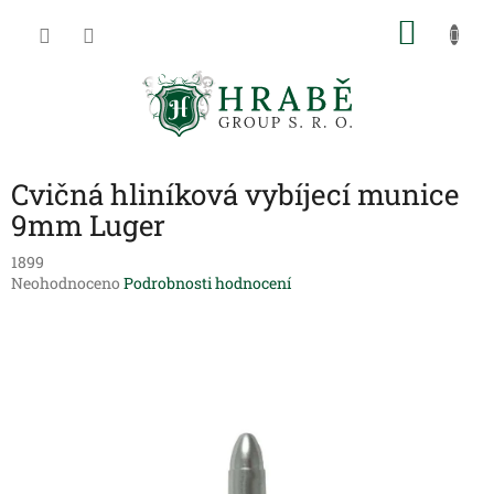
Přejít
NÁKU
na
obsah
KOŠÍK
Cvičná hliníková vybíjecí munice
9mm Luger
1899
Průměrné
Neohodnoceno
Podrobnosti hodnocení
hodnocení
produktu
je
0,0
z
5
hvězdiček.