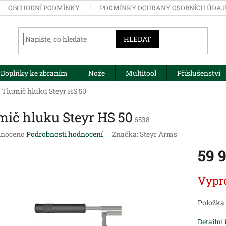
OBCHODNÍ PODMÍNKY
PODMÍNKY OCHRANY OSOBNÍCH ÚDA
HLEDAT
Doplňky ke zbraním
Nože
Multitool
Příslušenství
Tlumič hluku Steyr HS 50
mič hluku Steyr HS 50
6538
né
noceno
Podrobnosti hodnocení
Značka:
Steyr Arms
ení
59 
tu
Měrná
Vypr
cena:
ek.
Položka
Detailní