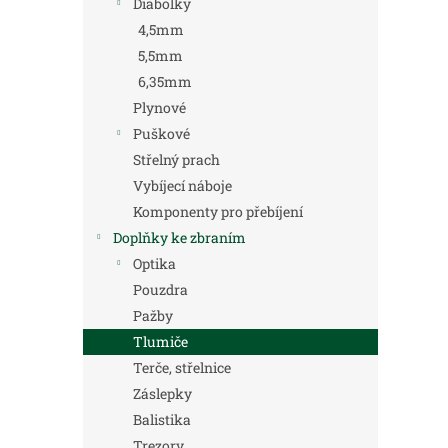
Diabolky
4,5mm
5,5mm
6,35mm
Plynové
Puškové
Střelný prach
Vybíjecí náboje
Komponenty pro přebíjení
Doplňky ke zbraním
Optika
Pouzdra
Pažby
Tlumiče
Terče, střelnice
Záslepky
Balistika
Trezory