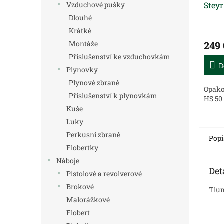
Steyr
Vzduchové pušky
Dlouhé
Krátké
249
Montáže
Příslušenství ke vzduchovkám
D
Plynovky
Plynové zbraně
Opako
Příslušenství k plynovkám
HS 50
Kuše
Luky
Perkusní zbraně
Popi
Flobertky
Náboje
Det
Pistolové a revolverové
Brokové
Tlum
Malorážkové
Flobert