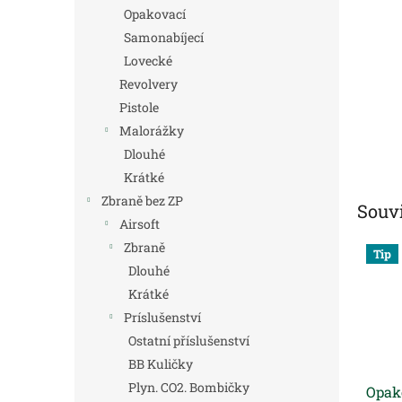
n
Opakovací
e
Samonabíjecí
l
Lovecké
Revolvery
Pistole
Malorážky
Dlouhé
Krátké
Zbraně bez ZP
Souvi
Airsoft
Zbraně
Tip
Dlouhé
Krátké
Príslušenství
Ostatní příslušenství
BB Kuličky
Plyn. CO2. Bombičky
Opak