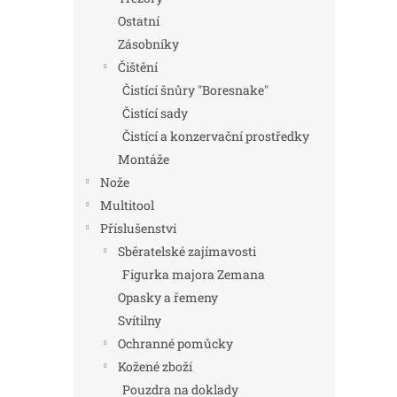
Ostatní
Zásobníky
Čištění
Čistící šnůry "Boresnake"
Čistící sady
Čistící a konzervační prostředky
Montáže
Nože
Multitool
Příslušenství
Sběratelské zajímavosti
Figurka majora Zemana
Opasky a řemeny
Svítilny
Ochranné pomůcky
Kožené zboží
Pouzdra na doklady