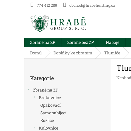
Přejít
774 412 289
obchod@hrabehunting.cz
na
obsah
Zbraně na ZP
Zbraně bez ZP
Náboje
Domů
Doplňky ke zbraním
Tlumiče
P
Tlu
o
Přeskočit
s
Kategorie
Průměr
Neohod
kategorie
t
hodnoc
r
produk
Zbraně na ZP
a
je
Brokovnice
n
0,0
Opakovací
z
n
5
í
Samonabíjecí
hvězdič
p
Kozlice
a
Kulovnice