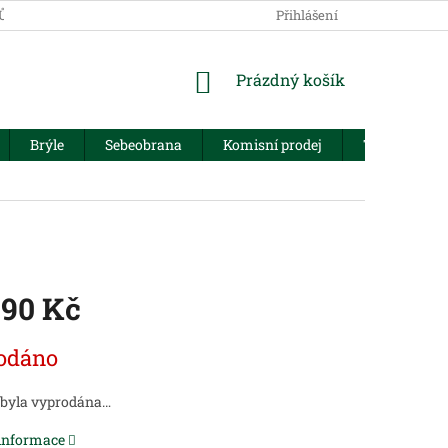
JŮ
Přihlášení
NÁKUPNÍ
Prázdný košík
KOŠÍK
Brýle
Sebeobrana
Komisní prodej
Trezory
990 Kč
odáno
 byla vyprodána…
 informace