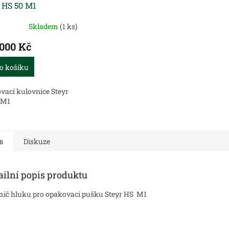
 HS 50 M1
Skladem
(1 ks)
 000 Kč
o košíku
vací kulovnice Steyr
 M1
s
Diskuze
ailní popis produktu
ič hluku pro opakovací pušku Steyr HS M1