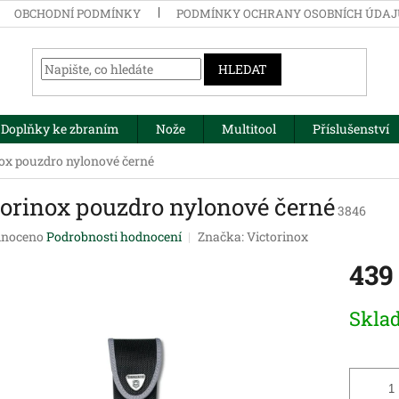
OBCHODNÍ PODMÍNKY
PODMÍNKY OCHRANY OSOBNÍCH ÚDA
HLEDAT
Doplňky ke zbraním
Nože
Multitool
Příslušenství
nox pouzdro nylonové černé
torinox pouzdro nylonové černé
3846
né
noceno
Podrobnosti hodnocení
Značka:
Victorinox
ení
439
tu
Měrná
Skla
cena:
ek.