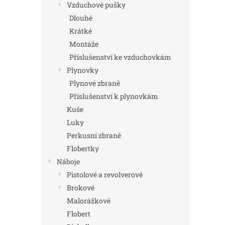
Vzduchové pušky
Dlouhé
Krátké
Montáže
Příslušenství ke vzduchovkám
Plynovky
Plynové zbraně
Příslušenství k plynovkám
Kuše
Luky
Perkusní zbraně
Flobertky
Náboje
Pistolové a revolverové
Brokové
Malorážkové
Flobert