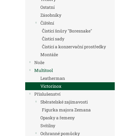
Ostatní
Zásobníky
Čištění
Čistící šnůry "Boresnake"
Čistící sady
Čistící a konzervační prostředky
Montáže
Nože
Multitool
Leatherman
Victorinox
Příslušenství
Sběratelské zajímavosti
Figurka majora Zemana
Opasky a řemeny
Svítilny
Ochranné pomůcky