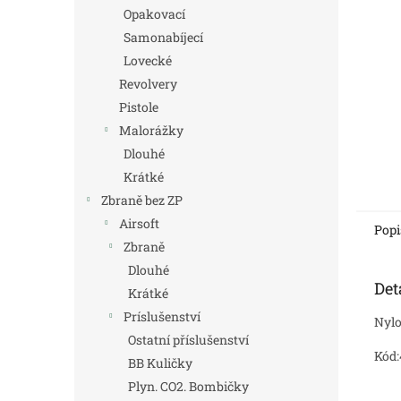
n
Opakovací
e
Samonabíjecí
l
Lovecké
Revolvery
Pistole
Malorážky
Dlouhé
Krátké
Zbraně bez ZP
Airsoft
Popi
Zbraně
Dlouhé
Det
Krátké
Príslušenství
Nylo
Ostatní příslušenství
Kód:
BB Kuličky
Plyn. CO2. Bombičky