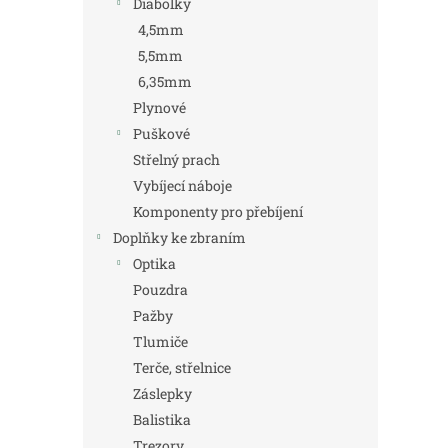
Diabolky
4,5mm
5,5mm
6,35mm
Plynové
Puškové
Střelný prach
Vybíjecí náboje
Komponenty pro přebíjení
Doplňky ke zbraním
Optika
Pouzdra
Pažby
Tlumiče
Terče, střelnice
Záslepky
Balistika
Trezory