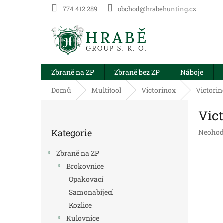
Přejít
774 412 289
obchod@hrabehunting.cz
na
obsah
Zbraně na ZP
Zbraně bez ZP
Náboje
Domů
Multitool
Victorinox
Victori
P
Vic
o
Přeskočit
s
Kategorie
Průměr
Neohod
kategorie
t
hodnoc
r
produk
Zbraně na ZP
a
je
Brokovnice
n
0,0
Opakovací
z
n
5
í
Samonabíjecí
hvězdič
p
Kozlice
a
Kulovnice