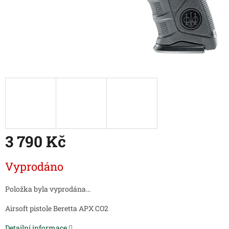
3 790 Kč
Měrná
Vyprodáno
cena:
Položka byla vyprodána…
Airsoft pistole Beretta APX CO2
Detailní informace