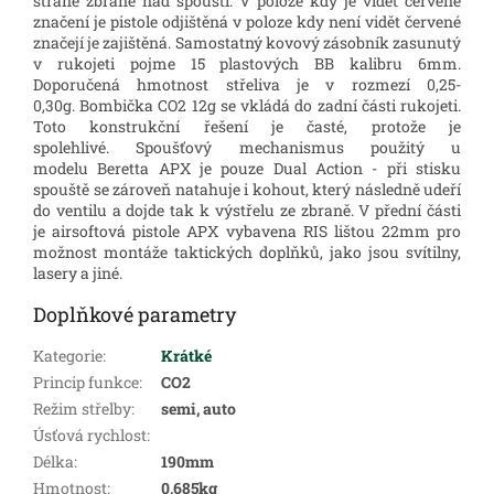
straně zbraně nad spouští. V poloze kdy je vidět červené
značení je pistole odjištěná v poloze kdy není vidět červené
značejí je zajištěná. Samostatný kovový zásobník zasunutý
v rukojeti pojme 15 plastových BB kalibru 6mm.
Doporučená hmotnost střeliva je v rozmezí 0,25-
0,30g. Bombička CO2 12g se vkládá do zadní části rukojeti.
Toto konstrukční řešení je časté, protože je
spolehlivé. Spoušťový mechanismus použitý u
modelu Beretta APX je pouze Dual Action - při stisku
spouště se zároveň natahuje i kohout, který následně udeří
do ventilu a dojde tak k výstřelu ze zbraně. V přední části
je airsoftová pistole APX vybavena RIS lištou 22mm pro
možnost montáže taktických doplňků, jako jsou svítilny,
lasery a jiné.
Doplňkové parametry
Kategorie
:
Krátké
Princip funkce
:
CO2
Režim střelby
:
semi, auto
Úsťová rychlost
:
Délka
:
190mm
Hmotnost
:
0,685kg