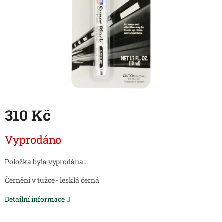
310 Kč
Měrná
Vyprodáno
cena:
Položka byla vyprodána…
Černění v tužce - lesklá černá
Detailní informace