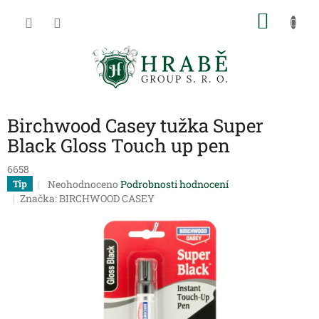
Přejít
NÁKU
na
obsah
KOŠÍK
Birchwood Casey tužka Super
Black Gloss Touch up pen
6658
Průměrné
Neohodnoceno
Podrobnosti hodnocení
Tip
hodnocení
Značka:
BIRCHWOOD CASEY
produktu
je
0,0
z
5
hvězdiček.