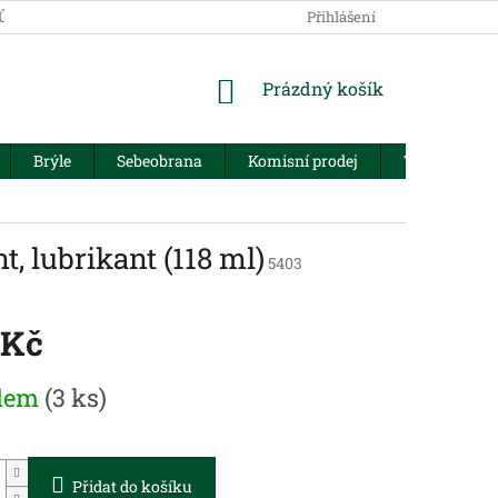
JŮ
Přihlášení
NÁKUPNÍ
Prázdný košík
KOŠÍK
Brýle
Sebeobrana
Komisní prodej
Trezory
, lubrikant (118 ml)
5403
 Kč
dem
(3 ks)
Přidat do košíku