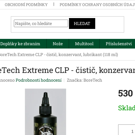
OBCHODNÍ PODMÍNKY
PODMÍNKY OCHRANY OSOBNÍCH ÚDA
HLEDAT
Doplňky ke zbraním
Nože
Multitool
Příslušenství
oreTech Extreme CLP - čistič, konzervant, lubrikant (118 ml)
Tech Extreme CLP - čistič, konzervant
né
noceno
Podrobnosti hodnocení
Značka:
BoreTech
ení
530
tu
Měrná
Skla
cena:
ek.