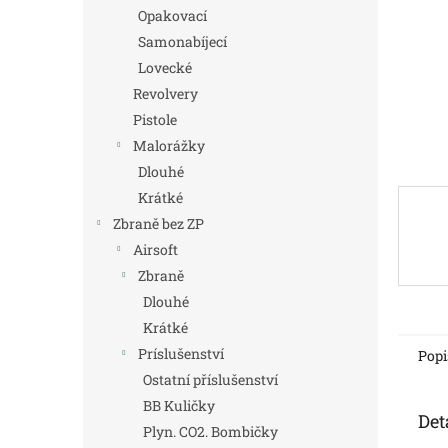
n
Opakovací
e
Samonabíjecí
l
Lovecké
Revolvery
Pistole
Malorážky
Dlouhé
Krátké
Zbraně bez ZP
Airsoft
Zbraně
Dlouhé
Krátké
Príslušenství
Popi
Ostatní příslušenství
BB Kuličky
Det
Plyn. CO2. Bombičky