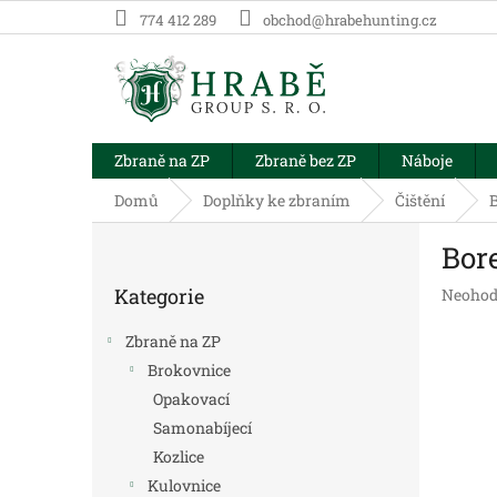
Přejít
774 412 289
obchod@hrabehunting.cz
na
obsah
Zbraně na ZP
Zbraně bez ZP
Náboje
Domů
Doplňky ke zbraním
Čištění
B
P
Bore
o
Přeskočit
s
Kategorie
Průměr
Neohod
kategorie
t
hodnoc
r
produk
Zbraně na ZP
a
je
Brokovnice
n
0,0
Opakovací
z
n
5
í
Samonabíjecí
hvězdič
p
Kozlice
a
Kulovnice