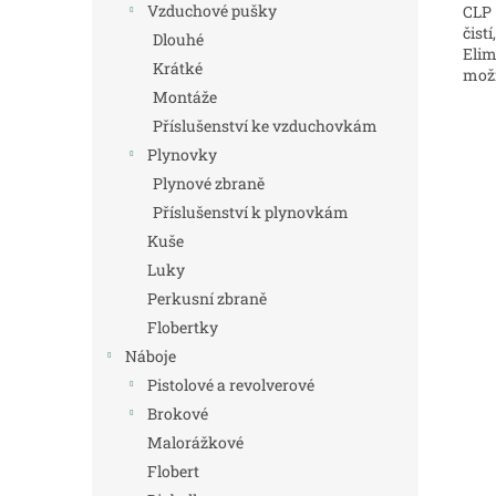
Vzduchové pušky
CLP 
čist
Dlouhé
Elim
Krátké
možn
Montáže
Příslušenství ke vzduchovkám
Plynovky
Plynové zbraně
Příslušenství k plynovkám
Kuše
Luky
Perkusní zbraně
Flobertky
Náboje
Pistolové a revolverové
Brokové
Malorážkové
Flobert