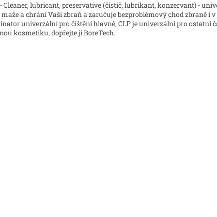
- Cleaner, lubricant, preservative (čistič, lubrikant, konzervant) - un
í, maže a chrání Vaši zbraň a zaručuje bezproblémový chod zbraně i v
inator univerzální pro čištění hlavně, CLP je univerzální pro ostatní čá
ou kosmetiku, dopřejte jí BoreTech.