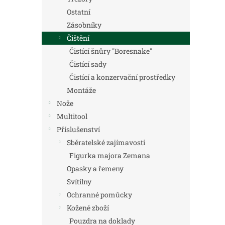
Ostatní
Zásobníky
Čištění
Čistící šnůry "Boresnake"
Čistící sady
Čistící a konzervační prostředky
Montáže
Nože
Multitool
Příslušenství
Sběratelské zajímavosti
Figurka majora Zemana
Opasky a řemeny
Svítilny
Ochranné pomůcky
Kožené zboží
Pouzdra na doklady