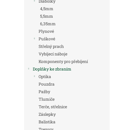
Diabolky
4,5mm
5,5mm
6,35mm
Plynové
Puškové
Střelný prach
Vybíjecí náboje
Komponenty pro přebíjení
Doplňky ke zbraním
Optika
Pouzdra
Pažby
Tlumiče
Terče, střelnice
Záslepky
Balistika
Trezory