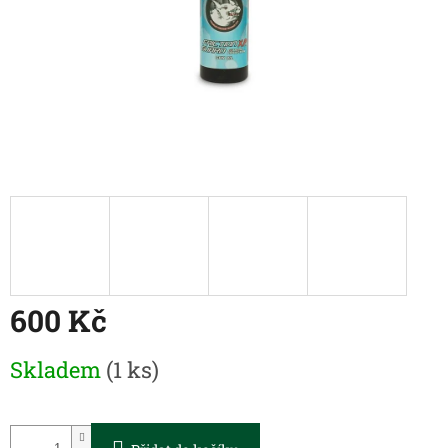
600 Kč
Měrná
Skladem
(1 ks)
cena: