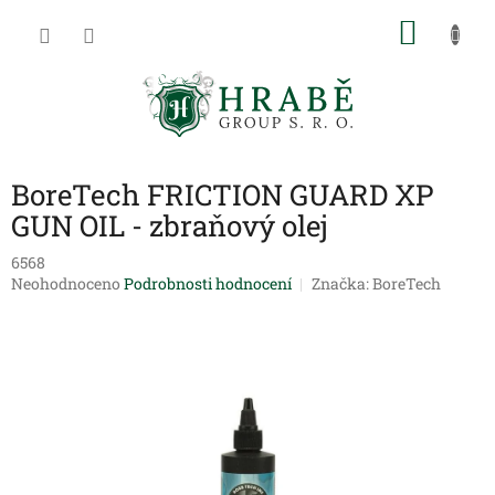
Přejít
NÁKU
na
obsah
KOŠÍK
BoreTech FRICTION GUARD XP
GUN OIL - zbraňový olej
6568
Průměrné
Neohodnoceno
Podrobnosti hodnocení
Značka:
BoreTech
hodnocení
produktu
je
0,0
z
5
hvězdiček.