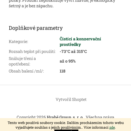
pušky. Produkt nepoškozuje vývrt hlavně, je ekologicky
šetrný a je bez zápachu.
Doplňkové parametry
Čistící a konzervační
Kategorie
:
prostředky
Rozsah teplot při použití
:
-73°C až 315°C
Snižuje tření a
až o 95%
opotřebení
:
Obsah balení /ml/
:
118
Z
á
Vytvořil Shoptet
p
a
t
Copyright 2026
Hrabě Group, s. r. o.
. Všechna práva
í
vyhrazena.
Tento web používá soubory cookie. Dalším procházením tohoto webu
vyjadřujete souhlas s jejich používáním.. Více informací
zde
.