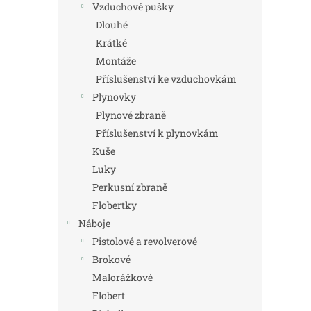
Vzduchové pušky
Dlouhé
Krátké
Montáže
Příslušenství ke vzduchovkám
Plynovky
Plynové zbraně
Příslušenství k plynovkám
Kuše
Luky
Perkusní zbraně
Flobertky
Náboje
Pistolové a revolverové
Brokové
Malorážkové
Flobert