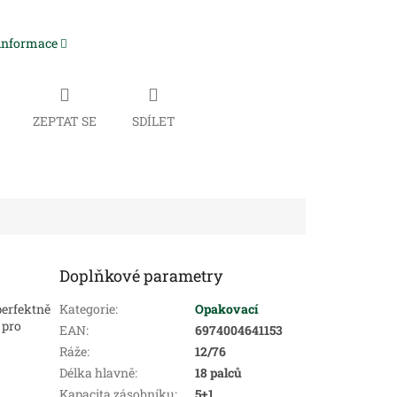
 informace
ZEPTAT SE
SDÍLET
Doplňkové parametry
perfektně
Kategorie
:
Opakovací
 pro
EAN
:
6974004641153
Ráže
:
12/76
Délka hlavně
:
18 palců
Kapacita zásobníku
:
5+1