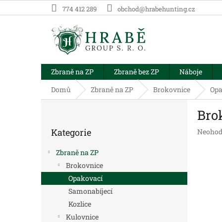
Přejít
774 412 289
obchod@hrabehunting.cz
na
obsah
Zbraně na ZP
Zbraně bez ZP
Náboje
Domů
Zbraně na ZP
Brokovnice
Opa
P
Bro
o
Přeskočit
s
Kategorie
Průměr
Neohod
kategorie
t
hodnoc
r
produk
Zbraně na ZP
a
je
Brokovnice
n
0,0
Opakovací
z
n
5
í
Samonabíjecí
hvězdič
p
Kozlice
a
Kulovnice