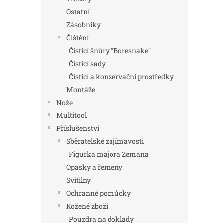
Ostatní
Zásobníky
Čištění
Čistící šnůry "Boresnake"
Čistící sady
Čistící a konzervační prostředky
Montáže
Nože
Multitool
Příslušenství
Sběratelské zajímavosti
Figurka majora Zemana
Opasky a řemeny
Svítilny
Ochranné pomůcky
Kožené zboží
Pouzdra na doklady