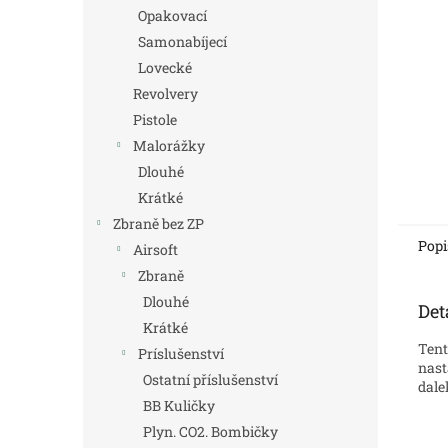
n
Opakovací
e
Samonabíjecí
l
Lovecké
Revolvery
Pistole
Malorážky
Dlouhé
Krátké
Zbraně bez ZP
Popi
Airsoft
Zbraně
Dlouhé
Det
Krátké
Tent
Príslušenství
nast
Ostatní příslušenství
dale
BB Kuličky
Plyn. CO2. Bombičky