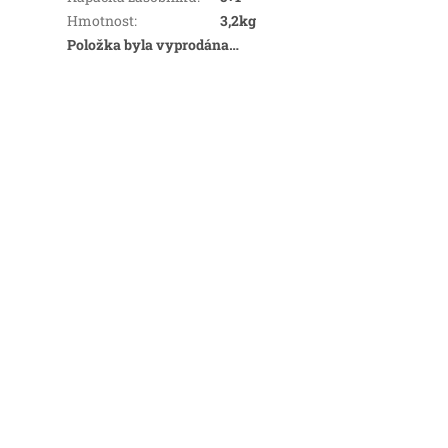
Hmotnost
:
3,2kg
Položka byla vyprodána…