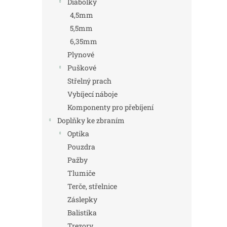
Diabolky
4,5mm
5,5mm
6,35mm
Plynové
Puškové
Střelný prach
Vybíjecí náboje
Komponenty pro přebíjení
Doplňky ke zbraním
Optika
Pouzdra
Pažby
Tlumiče
Terče, střelnice
Záslepky
Balistika
Trezory