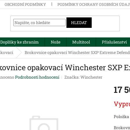
OBCHODNÍ PODMÍNKY
PODMÍNKY OCHRANY OSOBNÍCH ÚDA
HLEDAT
Doplňky ke zbraním
Nože
Multitool
Příslušenství
kovací
Brokovnice opakovací Winchester SXP Extreme Defende
kovnice opakovací Winchester SXP E
né
noceno
Podrobnosti hodnocení
Značka:
Winchester
ení
17 
tu
Měrná
Vypr
cena:
ek.
Položka
Brokovn