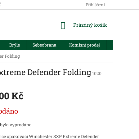
JŮ
Přihlášení
NÁKUPNÍ
Prázdný košík
KOŠÍK
Brýle
Sebeobrana
Komisní prodej
Trezory
r Folding
xtreme Defender Folding
1020
500 Kč
odáno
 byla vyprodána…
ice opakovací Winchester SXP Extreme Defender