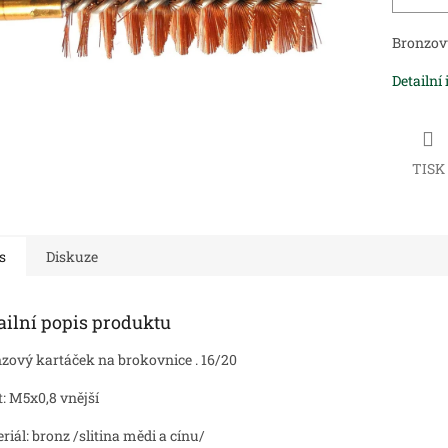
Bronzový
Detailní
TISK
s
Diskuze
ailní popis produktu
zový kartáček na brokovnice . 16/20
t: M5x0,8 vnější
riál: bronz /slitina mědi a cínu/