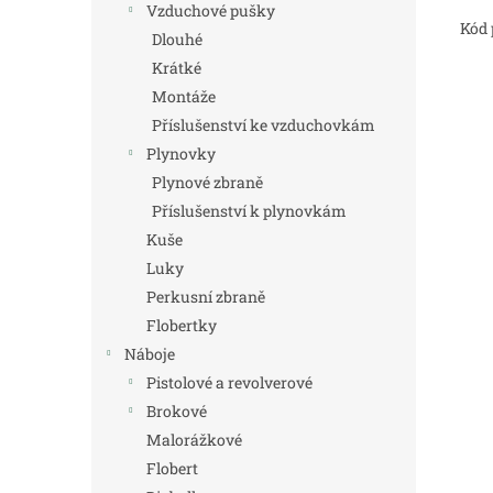
Vzduchové pušky
Kód 
Dlouhé
Krátké
Montáže
Příslušenství ke vzduchovkám
Plynovky
Plynové zbraně
Příslušenství k plynovkám
Kuše
Luky
Perkusní zbraně
Flobertky
Náboje
Pistolové a revolverové
Brokové
Malorážkové
Flobert