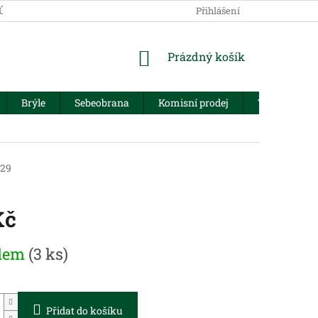
JŮ
Přihlášení
NÁKUPNÍ
Prázdný košík
KOŠÍK
Brýle
Sebeobrana
Komisní prodej
Trezory
29
Kč
dem
(3 ks)
Přidat do košíku