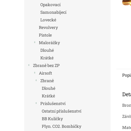
n
Opakovací
e
Samonabíjecí
l
Lovecké
Revolvery
Pistole
Malorážky
Dlouhé
Krátké
Zbraně bez ZP
Airsoft
Popi
Zbraně
Dlouhé
Det
Krátké
Príslušenství
Bron
Ostatní příslušenství
Závi
BB Kuličky
Plyn. CO2. Bombičky
Mate