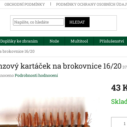
OBCHODNÍ PODMÍNKY
PODMÍNKY OCHRANY OSOBNÍCH ÚDA
HLEDAT
Doplňky ke zbraním
Nože
Multitool
Příslušenství
a brokovnice 16/20
nzový kartáček na brokovnice 16/20
37
né
noceno
Podrobnosti hodnocení
ení
43 
tu
Měrná
Skla
cena:
ek.