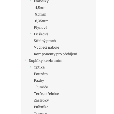
Diabolky
4,5mm
5,5mm
6,35mm
Plynové
Puškové
Střelný prach
Vybíjecí náboje
Komponenty pro přebíjení
Doplňky ke zbraním
Optika
Pouzdra
Pažby
Tlumiče
Terče, střelnice
Záslepky
Balistika
Trezory