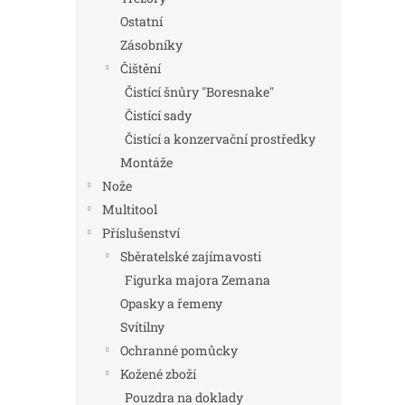
Ostatní
Zásobníky
Čištění
Čistící šnůry "Boresnake"
Čistící sady
Čistící a konzervační prostředky
Montáže
Nože
Multitool
Příslušenství
Sběratelské zajímavosti
Figurka majora Zemana
Opasky a řemeny
Svítilny
Ochranné pomůcky
Kožené zboží
Pouzdra na doklady