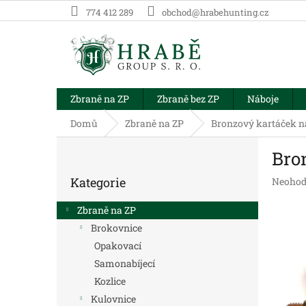
Přejít
774 412 289
obchod@hrabehunting.cz
na
obsah
Zbraně na ZP
Zbraně bez ZP
Náboje
Domů
Zbraně na ZP
Bronzový kartáček n
P
Bro
o
Přeskočit
s
Kategorie
Průměr
Neohod
kategorie
t
hodnoc
r
produk
Zbraně na ZP
a
je
Brokovnice
n
0,0
Opakovací
z
n
5
í
Samonabíjecí
hvězdič
p
Kozlice
a
Kulovnice