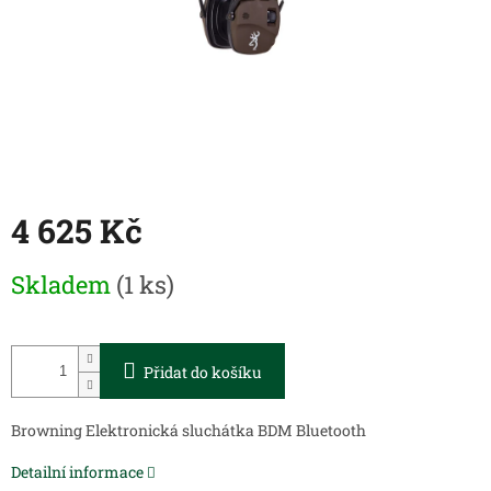
4 625 Kč
Měrná
Skladem
(1 ks)
cena:
Přidat do košíku
Browning Elektronická sluchátka BDM Bluetooth
Detailní informace