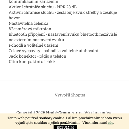
komunikačním zařízením.
Aktivní chrániče sluchu - NRR 23 dB
Aktivní chrániče sluchu - zeslabuje zvuk střelby a zesiluje
hovor.
Nastavitelná čelenka
Všesměrový mikrofon
Bluetooth připojení - nastavení zvuku bluetooth nezávislé
na externím nastavení zvuku
Pohodlí a volitelné utažení
Gelové vycpávky - pohodlí a volitelné utahování
Jack konektor - rádio a telefon
Ultra kompaktní a lehké
Z
á
Vytvořil Shoptet
p
a
t
Copyright 2026
Hrabě Group, s. r. o.
. Všechna práva
í
vyhrazena.
Tento web používá soubory cookie. Dalším procházením tohoto webu
vyjadřujete souhlas s jejich používáním.. Více informací
zde
.
ROZUMÍM