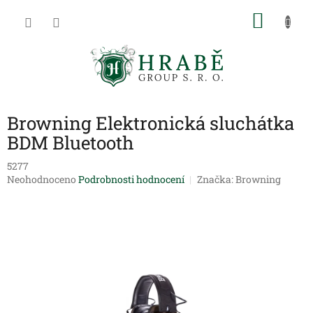
Přejít
NÁKU
na
obsah
KOŠÍK
Browning Elektronická sluchátka
BDM Bluetooth
5277
Průměrné
Neohodnoceno
Podrobnosti hodnocení
Značka:
Browning
hodnocení
produktu
je
0,0
z
5
hvězdiček.