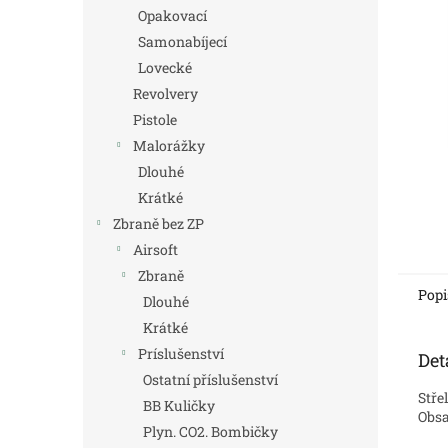
n
Opakovací
e
Samonabíjecí
l
Lovecké
Revolvery
Pistole
Malorážky
Dlouhé
Krátké
Zbraně bez ZP
Airsoft
Zbraně
Popi
Dlouhé
Krátké
Príslušenství
Det
Ostatní příslušenství
Stře
BB Kuličky
Obsa
Plyn. CO2. Bombičky