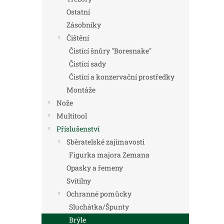
Ostatní
Zásobníky
Čištění
Čistící šnůry "Boresnake"
Čistící sady
Čistící a konzervační prostředky
Montáže
Nože
Multitool
Příslušenství
Sběratelské zajímavosti
Figurka majora Zemana
Opasky a řemeny
Svítilny
Ochranné pomůcky
Sluchátka/Špunty
Brýle