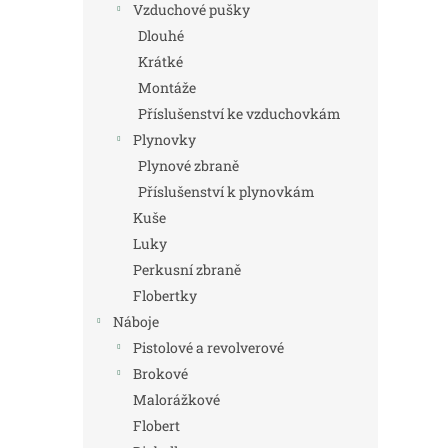
Vzduchové pušky
Dlouhé
Krátké
Montáže
Příslušenství ke vzduchovkám
Plynovky
Plynové zbraně
Příslušenství k plynovkám
Kuše
Luky
Perkusní zbraně
Flobertky
Náboje
Pistolové a revolverové
Brokové
Malorážkové
Flobert