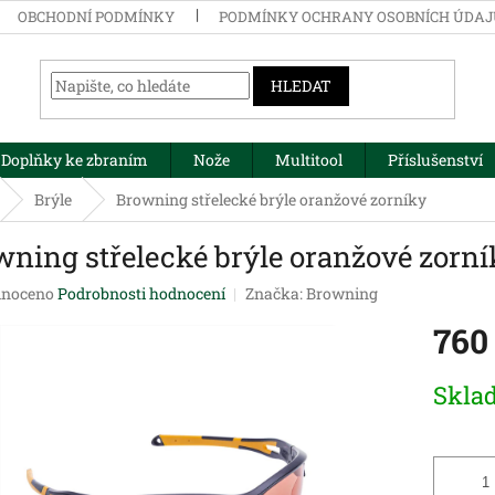
OBCHODNÍ PODMÍNKY
PODMÍNKY OCHRANY OSOBNÍCH ÚDA
HLEDAT
Doplňky ke zbraním
Nože
Multitool
Příslušenství
Brýle
Browning střelecké brýle oranžové zorníky
wning střelecké brýle oranžové zorní
né
noceno
Podrobnosti hodnocení
Značka:
Browning
ení
760
tu
Měrná
Skla
cena:
ek.