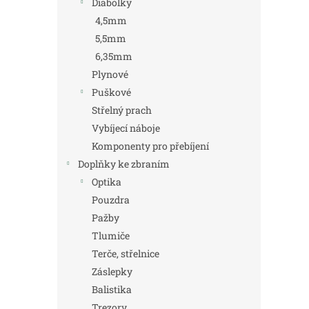
Diabolky
4,5mm
5,5mm
6,35mm
Plynové
Puškové
Střelný prach
Vybíjecí náboje
Komponenty pro přebíjení
Doplňky ke zbraním
Optika
Pouzdra
Pažby
Tlumiče
Terče, střelnice
Záslepky
Balistika
Trezory