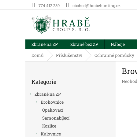
Přejít
774 412 289
obchod@hrabehunting.cz
na
obsah
Zbraně na ZP
Zbraně bez ZP
Náboje
Domů
Příslušenství
Ochranné pomůcky
P
Bro
o
Přeskočit
s
Kategorie
Průměr
Neohod
kategorie
t
hodnoc
r
produk
Zbraně na ZP
a
je
Brokovnice
n
0,0
Opakovací
z
n
5
í
Samonabíjecí
hvězdič
p
Kozlice
a
Kulovnice