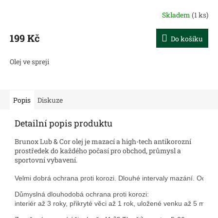
Skladem
(1 ks)
199 Kč
Do košíku
Olej ve spreji
Popis
Diskuze
Detailní popis produktu
Brunox Lub & Cor olej je m
azací a high-tech antikorozní
prostředek do každého počasí pro obchod, průmysl a
sportovní vybavení.
Velmi dobrá ochrana proti korozi. Dlouhé intervaly mazání. Odpuzu
Důmyslná dlouhodobá ochrana proti korozi:  
interiér
 až 3 roky
, přikryté věci až 1 rok, uložené venku až 5 měsíc