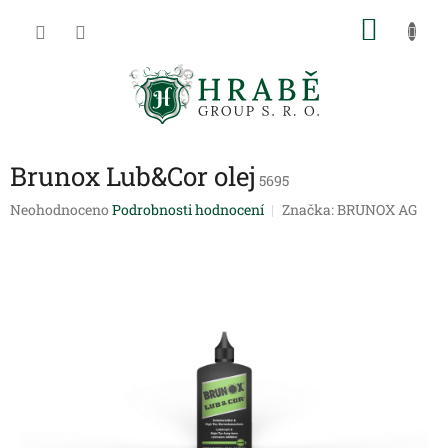
Přejít
NÁKU
na
obsah
KOŠÍK
Brunox Lub&Cor olej
5695
Průměrné
Neohodnoceno
Podrobnosti hodnocení
Značka:
BRUNOX AG
hodnocení
produktu
je
0,0
z
5
hvězdiček.