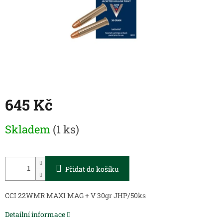
645 Kč
Měrná
Skladem
(1 ks)
cena:
Přidat do košíku
CCI 22WMR MAXI MAG + V 30gr JHP/50ks
Detailní informace