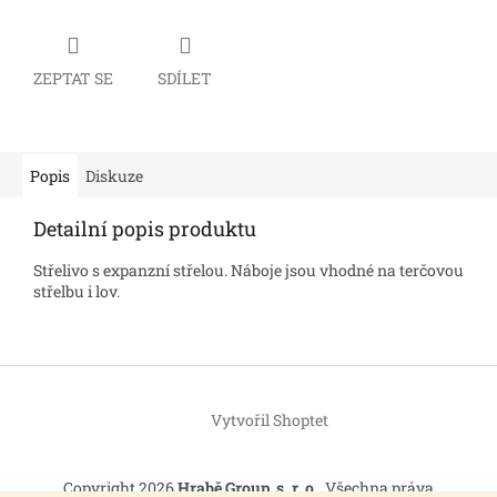
ZEPTAT SE
SDÍLET
Popis
Diskuze
Detailní popis produktu
Střelivo s expanzní střelou. Náboje jsou vhodné na terčovou
střelbu i lov.
Z
á
Vytvořil Shoptet
p
a
t
Copyright 2026
Hrabě Group, s. r. o.
. Všechna práva