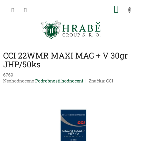
Přejít
NÁKU
na
obsah
KOŠÍK
CCI 22WMR MAXI MAG + V 30gr
JHP/50ks
6769
Průměrné
Neohodnoceno
Podrobnosti hodnocení
Značka:
CCI
hodnocení
produktu
je
0,0
z
5
hvězdiček.