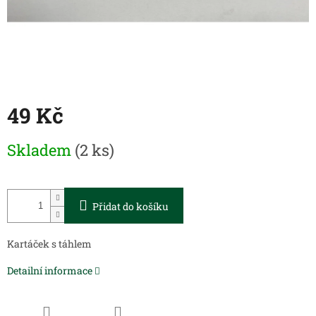
49 Kč
Měrná
Skladem
(2 ks)
cena:
Přidat do košíku
Kartáček s táhlem
Detailní informace