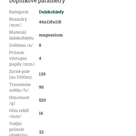
Doplňkové parametry
Kategorie
:
Dalekohledy
Rozměry
44x118x118
/mm/
:
Materiál
magnesium
dalekohledu
:
Zvětšení /x/
:
8
Průměr
výstupní
4
pupily /mm/
:
Zorné pole
139
(m/1000m)
:
Transmise
90
světla /%/
:
Hmotnost
520
/g/
:
Oční reliéf
16
/mm/
:
Vnější
průměr
32
objektivu