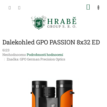
Přejít
NÁKU
na
obsah
KOŠÍK
Dalekohled GPO PASSION 8x32 ED
6123
Průměrné
Neohodnoceno
Podrobnosti hodnocení
hodnocení
Značka:
GPO German Precision Optics
produktu
je
0,0
z
5
hvězdiček.