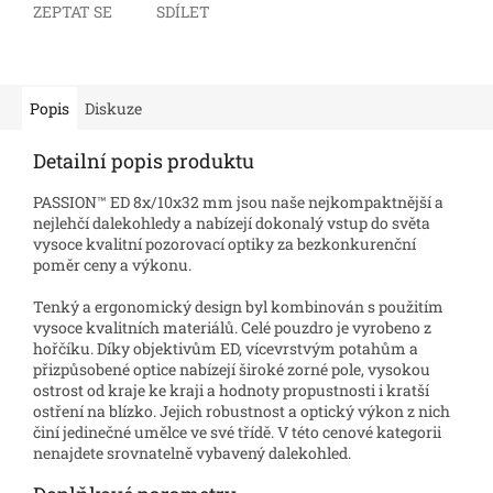
ZEPTAT SE
SDÍLET
Popis
Diskuze
Detailní popis produktu
PASSION™ ED 8x/10x32 mm jsou naše nejkompaktnější a
nejlehčí dalekohledy a nabízejí dokonalý vstup do světa
vysoce kvalitní pozorovací optiky za bezkonkurenční
poměr ceny a výkonu.
Tenký a ergonomický design byl kombinován s použitím
vysoce kvalitních materiálů. Celé pouzdro je vyrobeno z
hořčíku. Díky objektivům ED, vícevrstvým potahům a
přizpůsobené optice nabízejí široké zorné pole, vysokou
ostrost od kraje ke kraji a hodnoty propustnosti i kratší
ostření na blízko. Jejich robustnost a optický výkon z nich
činí jedinečné umělce ve své třídě. V této cenové kategorii
nenajdete srovnatelně vybavený dalekohled.