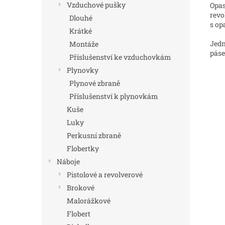
Vzduchové pušky
Opas
revo
Dlouhé
s o
Krátké
Jedn
Montáže
páse
Příslušenství ke vzduchovkám
Plynovky
Plynové zbraně
Příslušenství k plynovkám
Kuše
Luky
Perkusní zbraně
Flobertky
Náboje
Pistolové a revolverové
Brokové
Malorážkové
Flobert