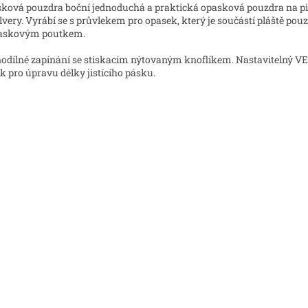
ková pouzdra boční jednoduchá a praktická opasková pouzdra na pis
lvery. Vyrábí se s průvlekem pro opasek, který je součástí pláště pou
paskovým poutkem.
odílné zapínání se stiskacím nýtovaným knoflíkem. Nastavitelný V
k pro úpravu délky jistícího pásku.