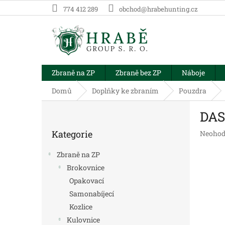
Přejít
774 412 289
obchod@hrabehunting.cz
na
obsah
Zbraně na ZP
Zbraně bez ZP
Náboje
Domů
Doplňky ke zbraním
Pouzdra
P
DAS
o
Přeskočit
s
Kategorie
Průměr
Neohod
kategorie
t
hodnoc
r
produk
Zbraně na ZP
a
je
Brokovnice
n
0,0
Opakovací
z
n
5
í
Samonabíjecí
hvězdič
p
Kozlice
a
Kulovnice