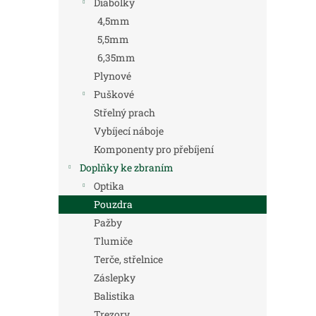
Diabolky
4,5mm
5,5mm
6,35mm
Plynové
Puškové
Střelný prach
Vybíjecí náboje
Komponenty pro přebíjení
Doplňky ke zbraním
Optika
Pouzdra
Pažby
Tlumiče
Terče, střelnice
Záslepky
Balistika
Trezory