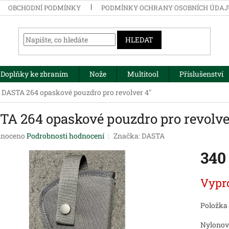
OBCHODNÍ PODMÍNKY
PODMÍNKY OCHRANY OSOBNÍCH ÚDA
HLEDAT
Doplňky ke zbraním
Nože
Multitool
Příslušenství
DASTA 264 opaskové pouzdro pro revolver 4"
TA 264 opaskové pouzdro pro revolve
né
noceno
Podrobnosti hodnocení
Značka:
DASTA
ení
340
tu
Měrná
Vypr
cena:
ek.
Položka
Nylonov