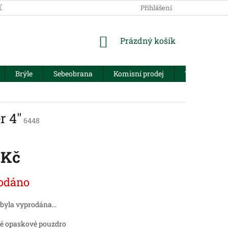
JŮ
Přihlášení
NÁKUPNÍ
Prázdný košík
KOŠÍK
Brýle
Sebeobrana
Komisní prodej
Trezory
r 4"
6448
 Kč
odáno
 byla vyprodána…
é opaskové pouzdro