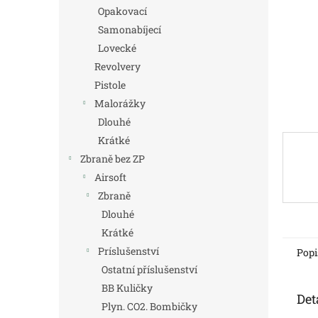
n
Opakovací
e
Samonabíjecí
l
Lovecké
Revolvery
Pistole
Malorážky
Dlouhé
Krátké
Zbraně bez ZP
Airsoft
Zbraně
Dlouhé
Krátké
Príslušenství
Popi
Ostatní příslušenství
BB Kuličky
Det
Plyn. CO2. Bombičky