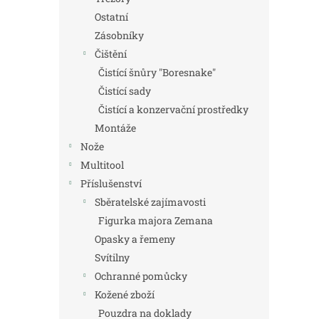
Ostatní
Zásobníky
Čištění
Čistící šnůry "Boresnake"
Čistící sady
Čistící a konzervační prostředky
Montáže
Nože
Multitool
Příslušenství
Sběratelské zajímavosti
Figurka majora Zemana
Opasky a řemeny
Svítilny
Ochranné pomůcky
Kožené zboží
Pouzdra na doklady