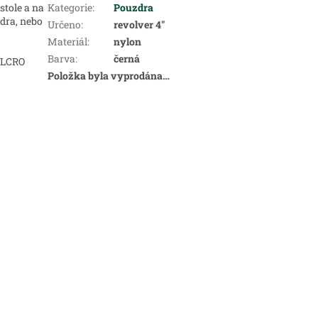
tole a na
Kategorie
:
Pouzdra
zdra, nebo
Určeno
:
revolver 4"
Materiál
:
nylon
Barva
:
černá
ELCRO
Položka byla vyprodána…